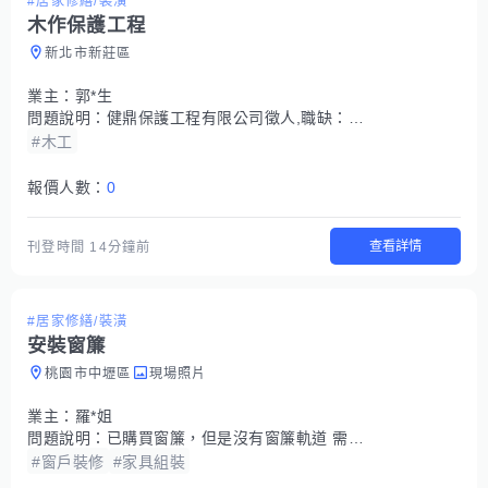
#居家修繕/裝潢
木作保護工程
新北市新莊區
業主：
郭*生
問題說明：
健鼎保護工程有限公司徵人,職缺：木工丈量裁切師父,安裝拆除半技學徒
#木工
報價人數：
0
查看詳情
刊登時間
14分鐘前
#居家修繕/裝潢
安裝窗簾
桃園市中壢區
現場照片
業主：
羅*姐
問題說明：
已購買窗簾，但是沒有窗簾軌道 需要幫忙購買加安裝，窗框約187公分寬
#窗戶裝修
#家具組裝