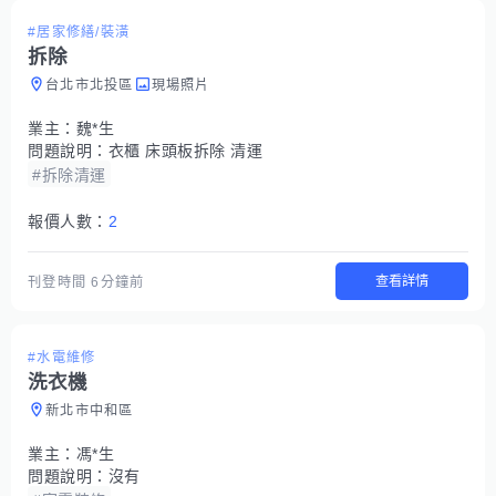
#居家修繕/裝潢
拆除
台北市北投區
現場照片
業主：
魏*生
問題說明：
衣櫃 床頭板拆除 清運
#拆除清運
報價人數：
2
查看詳情
刊登時間
6分鐘前
#水電維修
洗衣機
新北市中和區
業主：
馮*生
問題說明：
沒有