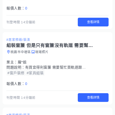
報價人數：
0
查看詳情
刊登時間
14分鐘前
#居家修繕/裝潢
組裝窗簾 但是只有窗簾沒有軌道 需要幫忙買軌道然後組裝
桃園市中壢區
現場照片
業主：
羅*姐
問題說明：
有買宜得利窗簾 需要幫忙買軌道跟安裝
#窗戶裝修
#家具組裝
報價人數：
0
查看詳情
刊登時間
14分鐘前