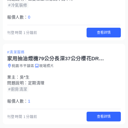
#冷氣裝修
報價人數：
0
查看詳情
刊登時間
1分鐘前
#清潔服務
家用抽油煙機79公分長深37公分櫻花DR3592AL
桃園市平鎮區
現場照片
業主：
吳*生
問題說明：
定期清理
#廚房清潔
報價人數：
1
查看詳情
刊登時間
1分鐘前