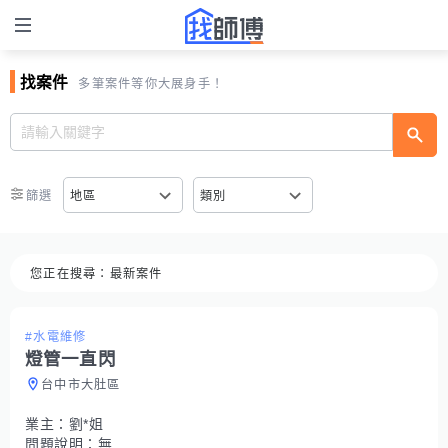
找案件
多筆案件等你大展身手！
篩選
地區
類別
您正在搜尋：
最新案件
#水電維修
燈管一直閃
台中市大肚區
業主：
劉*姐
問題說明：
無