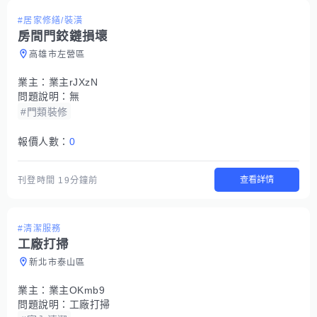
#居家修繕/裝潢
房間門鉸鏈損壞
高雄市左營區
業主：
業主rJXzN
問題說明：
無
#門類裝修
報價人數：
0
查看詳情
刊登時間
19分鐘前
#清潔服務
工廠打掃
新北市泰山區
業主：
業主OKmb9
問題說明：
工廠打掃