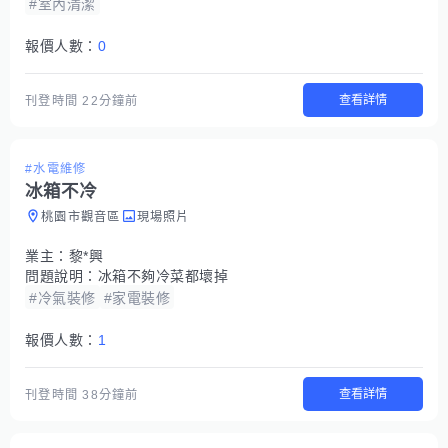
#室內清潔
報價人數：
0
查看詳情
刊登時間
22分鐘前
#水電維修
冰箱不冷
桃園市觀音區
現場照片
業主：
黎*興
問題說明：
冰箱不夠冷菜都壞掉
#冷氣裝修
#家電裝修
報價人數：
1
查看詳情
刊登時間
38分鐘前