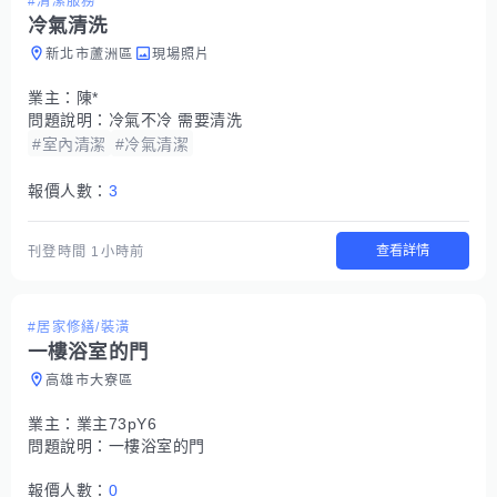
#清潔服務
冷氣清洗
新北市蘆洲區
現場照片
業主：
陳*
問題說明：
冷氣不冷 需要清洗
#室內清潔
#冷氣清潔
報價人數：
3
查看詳情
刊登時間
1小時前
#居家修繕/裝潢
一樓浴室的門
高雄市大寮區
業主：
業主73pY6
問題說明：
一樓浴室的門
報價人數：
0