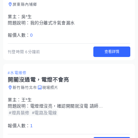
屏東縣內埔鄉
業主：
吳*生
問題說明：
我的分離式冷氣會漏水
報價人數：
0
查看詳情
刊登時間
6分鐘前
#水電維修
開關沒通電，電燈不會亮
新竹縣竹北市
現場照片
業主：
王*生
問題說明：
電燈燈沒亮，確認開關就沒電 請師傅檢查為什麼開關沒電，或是需要拉線到左邊開關
#燈具裝修
#電路及電線
報價人數：
1