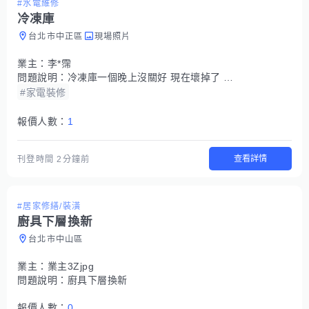
#水電維修
冷凍庫
台北市中正區
現場照片
業主：
李*霈
問題說明：
冷凍庫一個晚上沒關好 現在壞掉了 不夠冷 水不會結冰
#家電裝修
報價人數：
1
查看詳情
刊登時間
2分鐘前
#居家修繕/裝潢
廚具下層換新
台北市中山區
業主：
業主3Zjpg
問題說明：
廚具下層換新
報價人數：
0