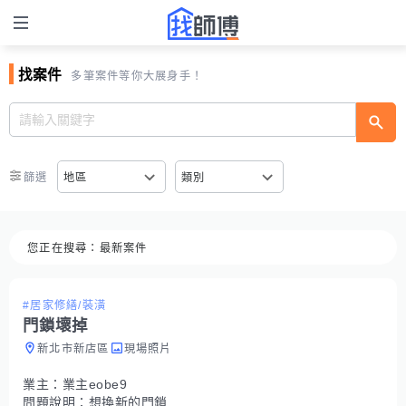
找案件
多筆案件等你大展身手！
篩選
地區
類別
您正在搜尋：
最新案件
#居家修繕/裝潢
門鎖壞掉
新北市新店區
現場照片
業主：
業主eobe9
問題說明：
想換新的門鎖