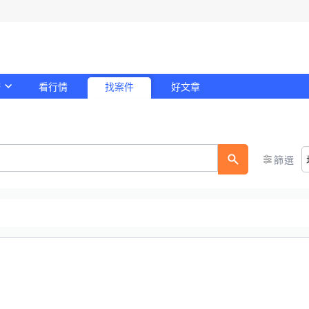
務
看行情
找案件
好文章
！
篩選