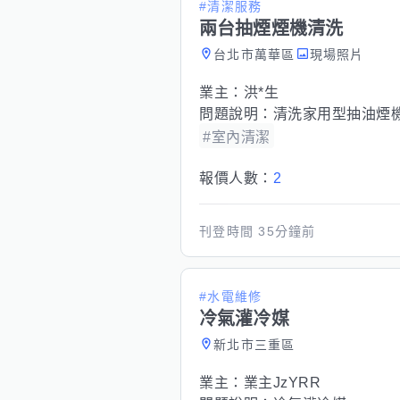
#清潔服務
兩台抽煙煙機清洗
台北市萬華區
現場照片
業主：
洪*生
問題說明：
清洗家用型抽油煙
#室內清潔
報價人數：
2
刊登時間
35分鐘前
#水電維修
冷氣灌冷媒
新北市三重區
業主：
業主JzYRR