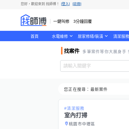
您好，歡迎來到
找師傅
！
[登入]
[註冊]
一鍵叫修 3分鐘回覆
首頁
水電維修
居家修繕/裝潢
清潔服
找案件
多筆案件等你大展身手
您正在搜尋：
最新案件
#清潔服務
室內打掃
桃園市中壢區