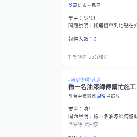
高雄市三民區
業主：
吳*姐
問題說明：
托運機車到地點在
報價人數：
0
刊登時間
58分鐘前
#居家修繕/裝潢
徵一名油漆師傅幫忙施工
台中市西區
現場照片
業主：
嘻*
問題說明：
徵一名油漆師傅協
#磁磚
#油漆