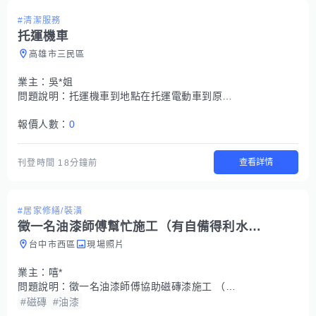
#清潔服務
托運機車
高雄市三民區
業主：
吳*姐
問題說明：
托運機車到地點在托運電動車到原本的地方
報價人數：
0
查看詳情
刊登時間
18分鐘前
#居家修繕/裝潢
徵一名油漆師傅幫忙施工（有自備得利水性磁磚漆）
台中市西區
現場照片
業主：
嘻*
問題說明：
徵一名油漆師傅協助磁磚漆施工 （已自備得利水性磁磚漆）
#磁磚
#油漆