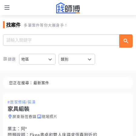
找案件
多筆案件等你大展身手！
篩選
地區
類別
您正在搜尋：
最新案件
#居家修繕/裝潢
家具組裝
屏東縣恆春鎮
現場照片
業主：
阿*
問題說明：
Ekea書桌和雙人床尋求恆春附近的師傅