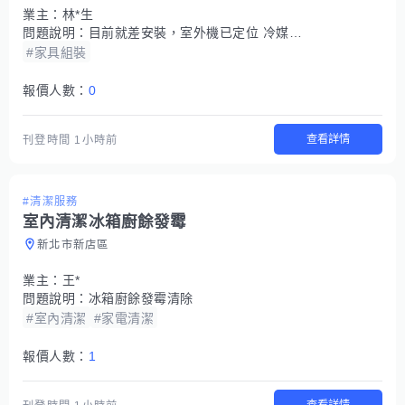
業主：
林*生
問題說明：
目前就差安裝，室外機已定位 冷媒也需要灌，大約這樣而已時間的話目前早晚有人在都可以來施工
#家具組裝
報價人數：
0
查看詳情
刊登時間
1小時前
#清潔服務
室內清潔冰箱廚餘發霉
新北市新店區
業主：
王*
問題說明：
冰箱廚餘發霉清除
#室內清潔
#家電清潔
報價人數：
1