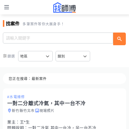
找案件
多筆案件等你大展身手！
篩選
地區
類別
您正在搜尋：
最新案件
#水電維修
一對二分離式冷氣，其中一台不冷
新竹縣竹北市
現場照片
業主：
王*生
問題說明：
一對二冷氣 其中一台冷，另一台不冷