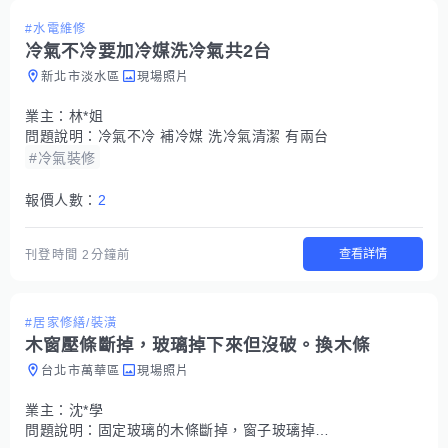
#水電維修
冷氣不冷要加冷媒洗冷氣共2台
新北市淡水區
現場照片
業主：
林*姐
問題說明：
冷氣不冷 補冷媒 洗冷氣清潔 有兩台
#冷氣裝修
報價人數：
2
查看詳情
刊登時間
2分鐘前
#居家修繕/裝潢
木窗壓條斷掉，玻璃掉下來但沒破。換木條
台北市萬華區
現場照片
業主：
沈*學
問題說明：
固定玻璃的木條斷掉，窗子玻璃掉下來但沒破