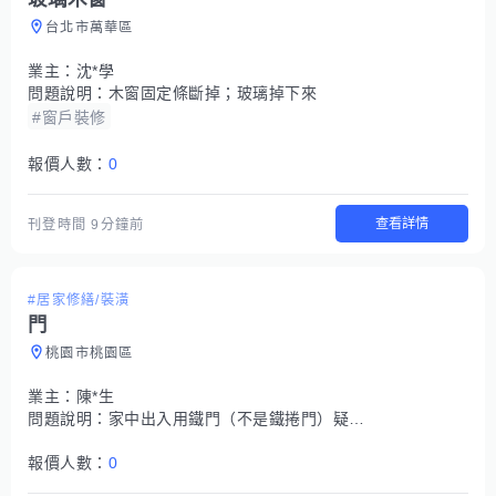
台北市萬華區
業主：
沈*學
問題說明：
木窗固定條斷掉；玻璃掉下來
#窗戶裝修
報價人數：
0
查看詳情
刊登時間
9分鐘前
#居家修繕/裝潢
門
桃園市桃園區
業主：
陳*生
問題說明：
家中出入用鐵門（不是鐵捲門）疑似被撞到歪掉了，換門要多少錢.....
報價人數：
0