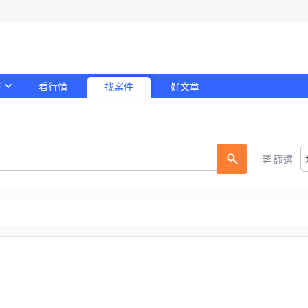
務
看行情
找案件
好文章
！
篩選