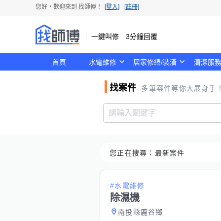
您好，歡迎來到
找師傅
！
[登入]
[註冊]
一鍵叫修 3分鐘回覆
首頁
水電維修
居家修繕/裝潢
清潔服
找案件
多筆案件等你大展身手
您正在搜尋：
最新案件
#水電維修
除濕機
南投縣鹿谷鄉