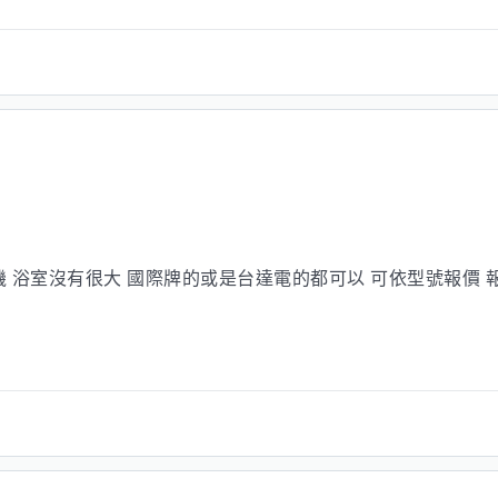
室沒有很大 國際牌的或是台達電的都可以 可依型號報價 報價分別列出機台