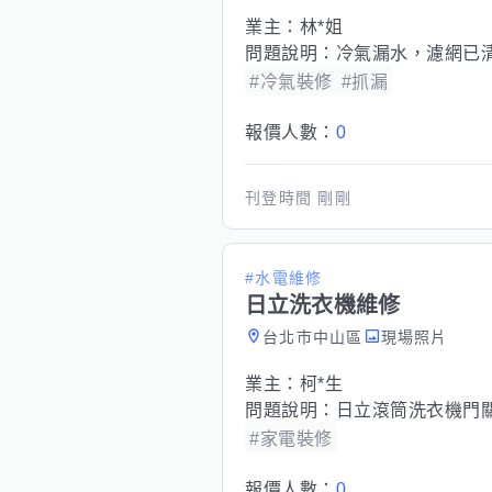
業主：
林*姐
問題說明：
冷氣漏水，濾網已
#冷氣裝修
#抓漏
報價人數：
0
刊登時間
剛剛
#水電維修
日立洗衣機維修
台北市中山區
現場照片
業主：
柯*生
問題說明：
日立滾筒洗衣機門
#家電裝修
報價人數：
0