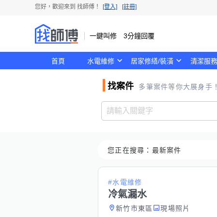
您好，歡迎來到
找師傅
！
[登入]
[註冊]
一鍵叫修 3分鐘回覆
首頁
水電維修
居家修繕/裝潢
清潔服
找案件
多筆案件等你大展身手
您正在搜尋：
最新案件
#水電維修
冷氣漏水
新竹市東區
現場照片