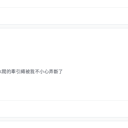
水閥的牽引繩被我不小心弄斷了