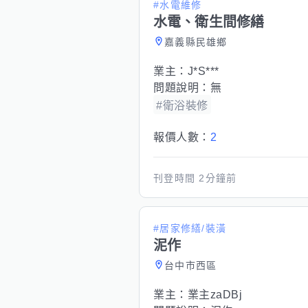
#水電維修
水電、衛生間修繕
嘉義縣民雄鄉
業主：
J*S***
問題說明：
無
#衛浴裝修
報價人數：
2
刊登時間
2分鐘前
#居家修繕/裝潢
泥作
台中市西區
業主：
業主zaDBj