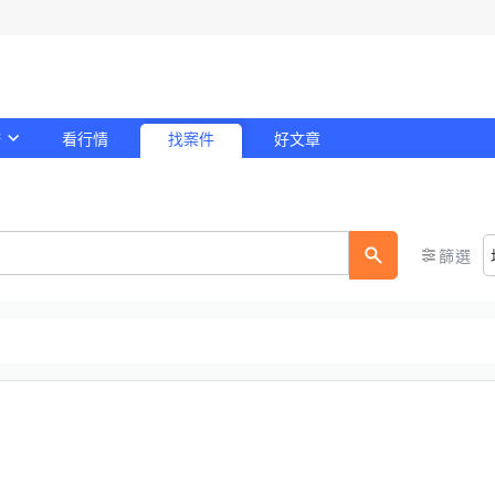
務
看行情
找案件
好文章
！
篩選