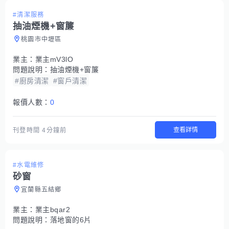
#清潔服務
抽油煙機+窗簾
桃園市中壢區
業主：
業主mV3lO
問題說明：
抽油煙機+窗簾
#廚房清潔
#窗戶清潔
報價人數：
0
查看詳情
刊登時間
4分鐘前
#水電維修
砂窗
宜蘭縣五結鄉
業主：
業主bqar2
問題說明：
落地窗的6片