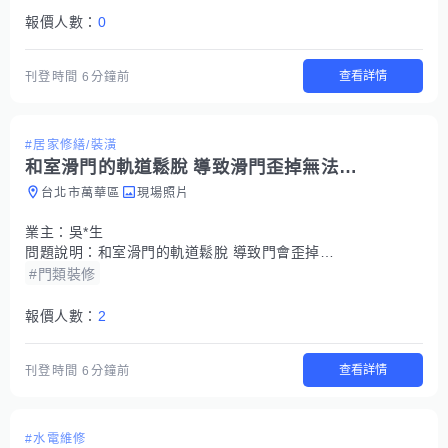
報價人數：
0
查看詳情
刊登時間
6分鐘前
#居家修繕/裝潢
和室滑門的軌道鬆脫 導致滑門歪掉無法正常關上
台北市萬華區
現場照片
業主：
吳*生
問題說明：
和室滑門的軌道鬆脫 導致門會歪掉無法正常關上
#門類裝修
報價人數：
2
查看詳情
刊登時間
6分鐘前
#水電維修