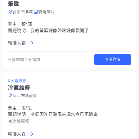
筆電
台中市北區
現場照片
業主：
蔡*晴
問題說明：
我的螢幕好像外殼好像裂開了
報價人數：
0
查看詳情
刊登時間
8分鐘前
#水電維修
冷氣維修
新北市新莊區
業主：
周*生
問題說明：
冷氣因昨日颱風來漏水今日不過電
#冷氣裝修
報價人數：
0