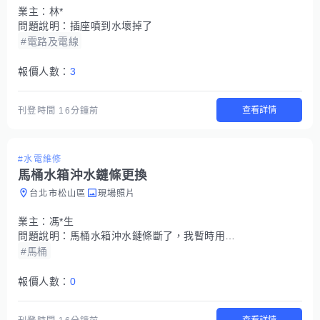
業主：
林*
問題說明：
插座噴到水壞掉了
#電路及電線
報價人數：
3
查看詳情
刊登時間
16分鐘前
#水電維修
馬桶水箱沖水鏈條更換
台北市松山區
現場照片
業主：
馮*生
問題說明：
馬桶水箱沖水鏈條斷了，我暫時用繩子綁住，要更換沖水鏈條
#馬桶
報價人數：
0