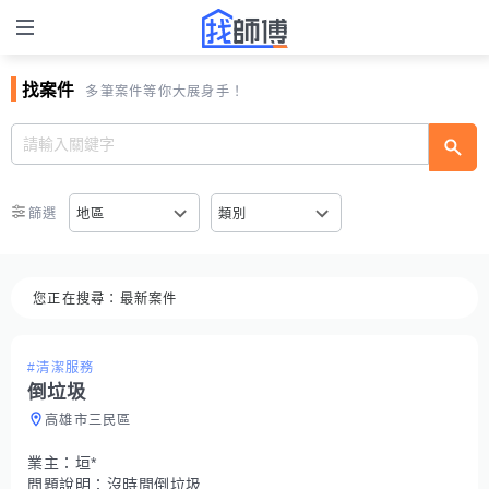
找案件
多筆案件等你大展身手！
篩選
地區
類別
您正在搜尋：
最新案件
#清潔服務
倒垃圾
高雄市三民區
業主：
垣*
問題說明：
沒時間倒垃圾