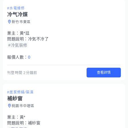
#水電維修
冷气冷媒
新竹市東區
業主：
黄*廷
問題說明：
冷気不冷了
#冷氣裝修
報價人數：
0
查看詳情
刊登時間
2分鐘前
#居家修繕/裝潢
補紗窗
桃園市中壢區
業主：
黃*
問題說明：
補紗窗