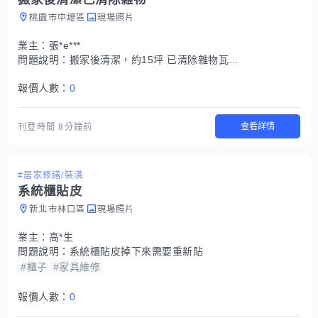
桃園市中壢區
現場照片
業主：
張*e***
問題說明：
搬家後清潔，約15坪 已清除雜物瓦斯爐 抽油煙機 前後陽台 冰箱 烘碗機 地面清潔 門及內窗清潔
報價人數：
0
查看詳情
刊登時間
8分鐘前
#居家修繕/裝潢
系統櫃貼皮
新北市林口區
現場照片
業主：
高*生
問題說明：
系統櫃貼皮掉下來需要重新貼
#櫃子
#家具維修
報價人數：
0