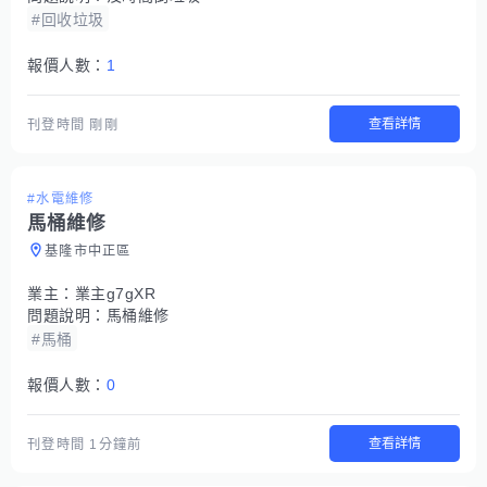
#回收垃圾
報價人數：
1
查看詳情
刊登時間
剛剛
#水電維修
馬桶維修
基隆市中正區
業主：
業主g7gXR
問題說明：
馬桶維修
#馬桶
報價人數：
0
查看詳情
刊登時間
1分鐘前