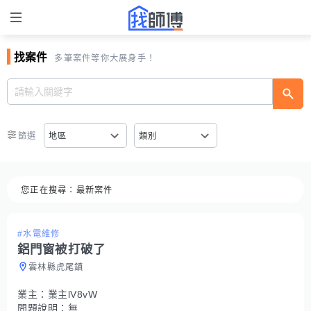
找案件
多筆案件等你大展身手！
篩選
地區
類別
您正在搜尋：
最新案件
#水電維修
鋁門窗被打破了
雲林縣虎尾鎮
業主：
業主lV8vW
問題說明：
無