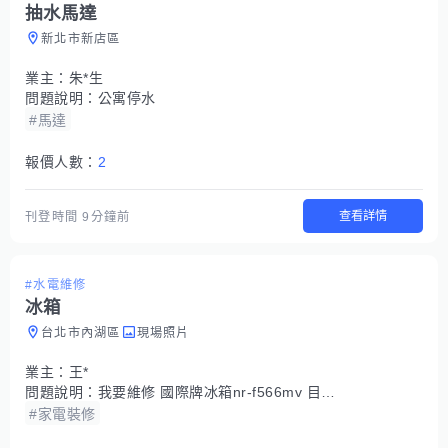
抽水馬達
新北市新店區
業主：
朱*生
問題說明：
公寓停水
#馬達
報價人數：
2
查看詳情
刊登時間
9分鐘前
#水電維修
冰箱
台北市內湖區
現場照片
業主：
王*
問題說明：
我要維修 國際牌冰箱nr-f566mv 目前新鮮凍結亮紅燈
#家電裝修