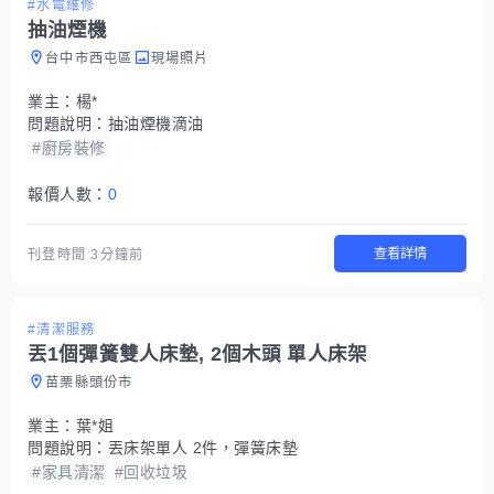
#水電維修
抽油煙機
台中市西屯區
現場照片
業主：
楊*
問題說明：
抽油煙機滴油
#廚房裝修
報價人數：
0
查看詳情
刊登時間
3分鐘前
#清潔服務
丟1個彈簧雙人床墊, 2個木頭 單人床架
苗栗縣頭份市
業主：
葉*姐
問題說明：
丟床架單人 2件，彈簧床墊
#家具清潔
#回收垃圾