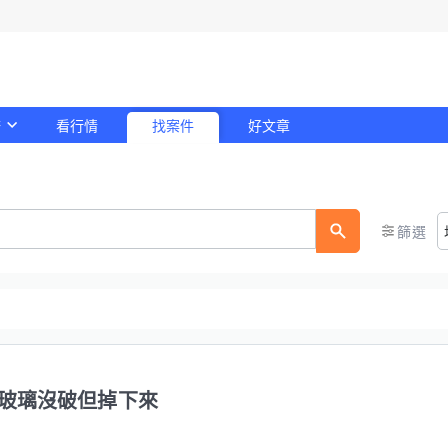
務
看行情
找案件
好文章
！
篩選
玻璃沒破但掉下來