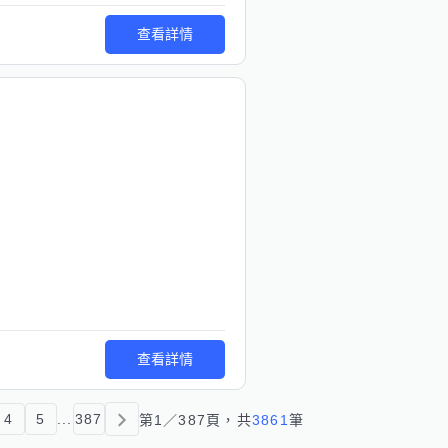
查看詳情
查看詳情
4
5
...
387
第
1
／
387
頁，共
3861
筆