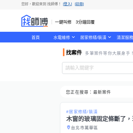
您好，歡迎來到
找師傅
！
[登入]
[註冊]
一鍵叫修 3分鐘回覆
首頁
水電維修
居家修繕/裝潢
清潔服
找案件
多筆案件等你大展身手
您正在搜尋：
最新案件
#居家修繕/裝潢
木窗的玻璃固定條斷了，
台北市萬華區