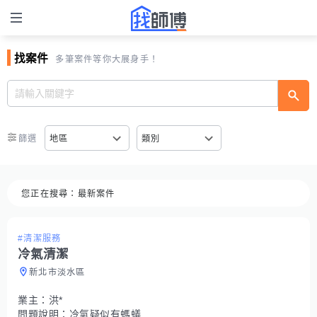
找案件
多筆案件等你大展身手！
篩選
地區
類別
您正在搜尋：
最新案件
#清潔服務
冷氣清潔
新北市淡水區
業主：
洪*
問題說明：
冷氣疑似有螞蟻