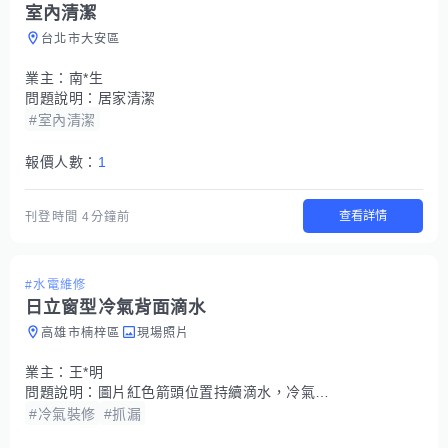
室內清潔
台北市大安區
業主：
南*生
問題說明：
居家清潔
#室內清潔
報價人數：
1
查看詳情
刊登時間
4分鐘前
#水電維修
日立窗型冷氣背面滴水
高雄市楠梓區
現場照片
業主：
王*明
問題說明：
圖片紅色箭頭位置持續滴水，冷氣安装在大樓五樓，冷氣機背面無可供施工站立的區域。
#冷氣裝修
#抓漏