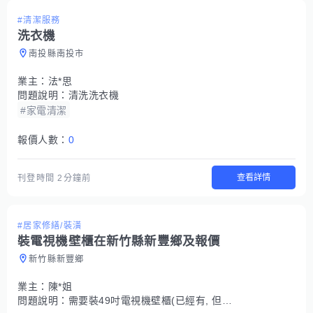
#清潔服務
洗衣機
南投縣南投市
業主：
法*思
問題說明：
清洗洗衣機
#家電清潔
報價人數：
0
查看詳情
刊登時間
2分鐘前
#居家修繕/裝潢
裝電視機壁櫃在新竹縣新豐鄉及報價
新竹縣新豐鄉
業主：
陳*姐
問題說明：
需要裝49吋電視機壁櫃(已經有, 但沒有 新的螺絲)在新竹縣新豐鄉家的電視機凹鑿木板上,