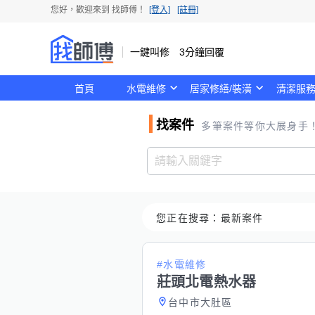
您好，歡迎來到
找師傅
！
[登入]
[註冊]
一鍵叫修 3分鐘回覆
首頁
水電維修
居家修繕/裝潢
清潔服
找案件
多筆案件等你大展身手
您正在搜尋：
最新案件
#水電維修
莊頭北電熱水器
台中市大肚區