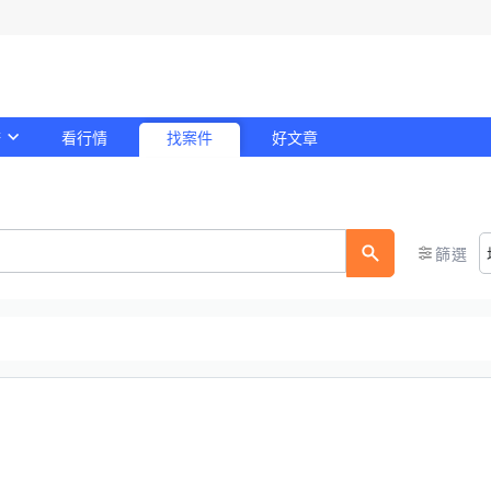
務
看行情
找案件
好文章
！
篩選