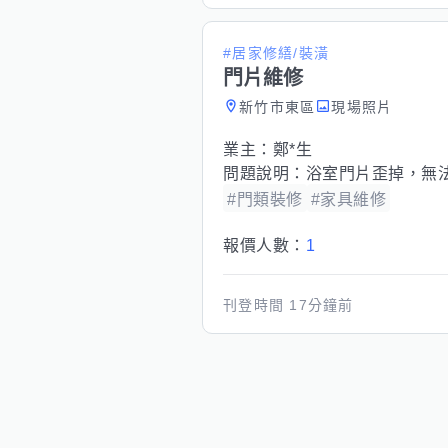
#居家修繕/裝潢
門片維修
新竹市東區
現場照片
業主：
鄭*生
問題說明：
浴室門片歪掉，無
#門類裝修
#家具維修
報價人數：
1
刊登時間
17分鐘前