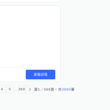
查看詳情
4
5
...
369
第
1
／
369
頁，共
3690
筆