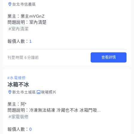
台北市信義區
業主：
業主mVGnZ
問題說明：
室內清楚
#室內清潔
報價人數：
1
查看詳情
刊登時間
6分鐘前
#水電維修
冰箱不冰
新北市土城區
現場照片
業主：
阿*
問題說明：
冷凍無法結凍 冷藏也不冰 冰箱門吸不緊
#家電裝修
報價人數：
0