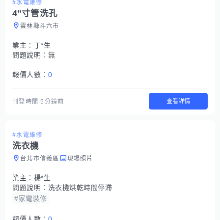
#水電維修
4”寸管洗孔
雲林縣斗六市
業主：
丁*生
問題說明：
無
報價人數：
0
查看詳情
刊登時間
5分鐘前
#水電維修
洗衣機
台北市信義區
現場照片
業主：
楊*生
問題說明：
洗衣機烘乾時間停滯
#家電裝修
報價人數：
0