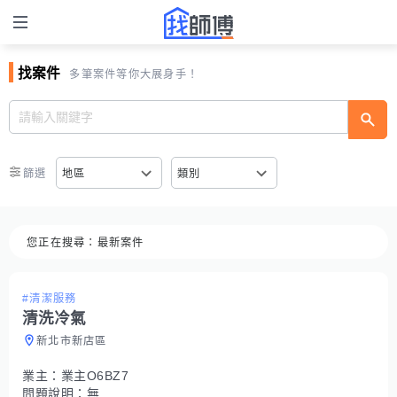
找案件
多筆案件等你大展身手！
篩選
地區
類別
您正在搜尋：
最新案件
#清潔服務
清洗冷氣
新北市新店區
業主：
業主O6BZ7
問題說明：
無