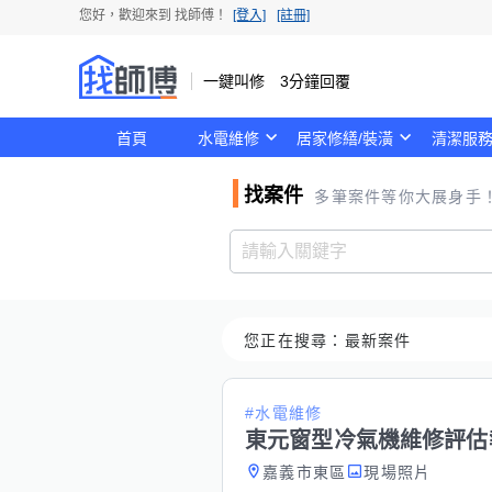
您好，歡迎來到
找師傅
！
[登入]
[註冊]
一鍵叫修 3分鐘回覆
首頁
水電維修
居家修繕/裝潢
清潔服
找案件
多筆案件等你大展身手
您正在搜尋：
最新案件
#水電維修
東元窗型冷氣機維修評估
嘉義市東區
現場照片