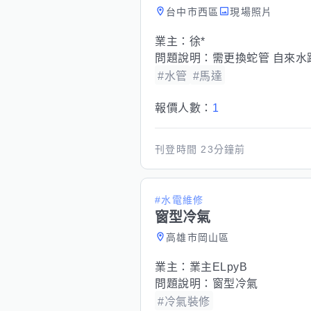
台中市西區
現場照片
業主：
徐*
問題說明：
需更換蛇管 自來
#水管
#馬達
報價人數：
1
刊登時間
23分鐘前
#水電維修
窗型冷氣
高雄市岡山區
業主：
業主ELpyB
問題說明：
窗型冷氣
#冷氣裝修