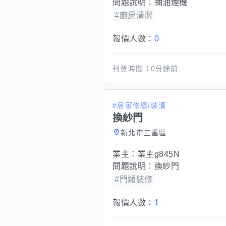
問題說明：
抽油煙機
#廚房清潔
報價人數：
0
刊登時間
10分鐘前
#居家修繕/裝潢
換紗門
新北市三重區
業主：
業主g845N
問題說明：
換紗門
#門類裝修
報價人數：
1