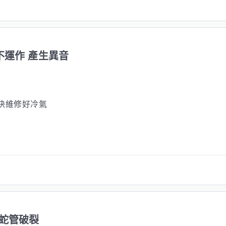
不運作 產生異音
快維修好冷氣
蛇管破裂