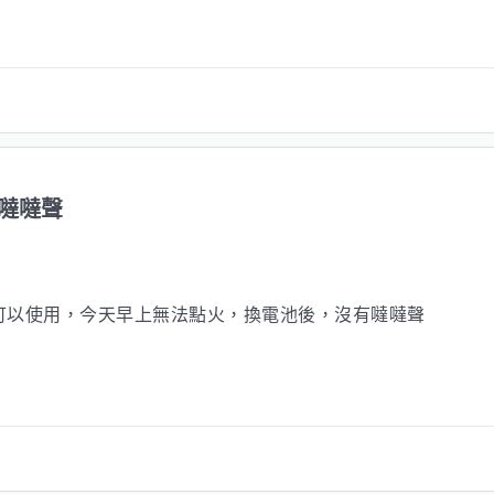
噠噠聲
可以使用，今天早上無法點火，換電池後，沒有噠噠聲