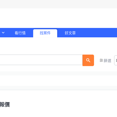
務
看行情
找案件
好文章
！
篩選
報價