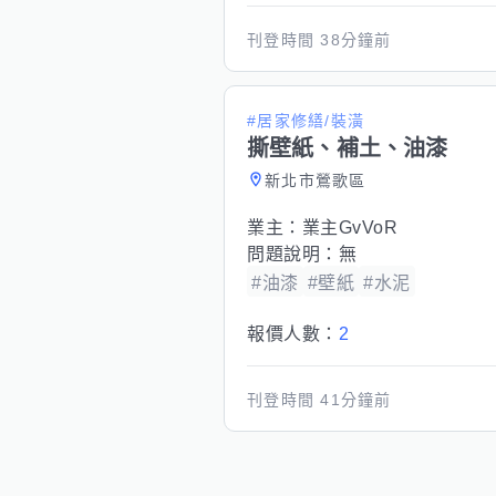
刊登時間
38分鐘前
#居家修繕/裝潢
撕壁紙、補土、油漆
新北市鶯歌區
業主：
業主GvVoR
問題說明：
無
#油漆
#壁紙
#水泥
報價人數：
2
刊登時間
41分鐘前