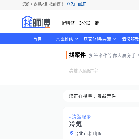
您好，歡迎來到
找師傅
！
[登入]
[註冊]
一鍵叫修 3分鐘回覆
首頁
水電維修
居家修繕/裝潢
清潔服
找案件
多筆案件等你大展身手
您正在搜尋：
最新案件
#清潔服務
冷氣
台北市松山區