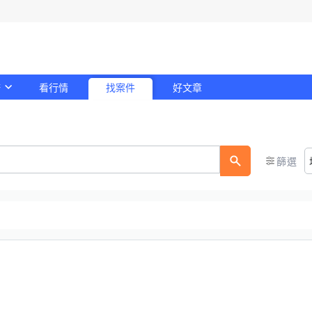
務
看行情
找案件
好文章
！
篩選