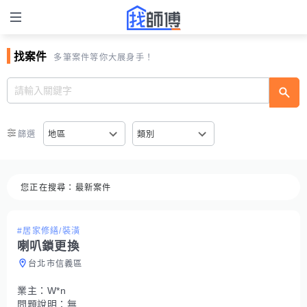
找案件
多筆案件等你大展身手！
篩選
地區
類別
您正在搜尋：
最新案件
#居家修繕/裝潢
喇叭鎖更換
台北市信義區
業主：
W*n
問題說明：
無