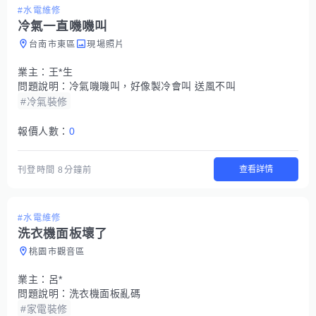
#水電維修
冷氣一直嘰嘰叫
台南市東區
現場照片
業主：
王*生
問題說明：
冷氣嘰嘰叫，好像製冷會叫 送風不叫
#冷氣裝修
報價人數：
0
查看詳情
刊登時間
8分鐘前
#水電維修
洗衣機面板壞了
桃園市觀音區
業主：
呂*
問題說明：
洗衣機面板亂碼
#家電裝修