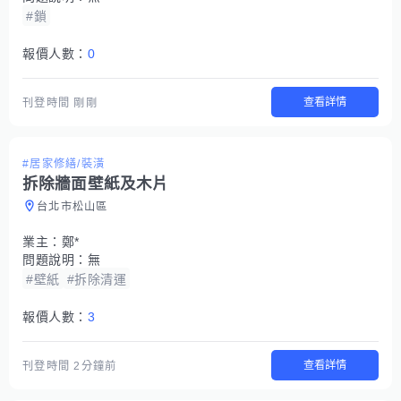
#鎖
報價人數：
0
查看詳情
刊登時間
剛剛
#居家修繕/裝潢
拆除牆面壁紙及木片
台北市松山區
業主：
鄭*
問題說明：
無
#壁紙
#拆除清運
報價人數：
3
查看詳情
刊登時間
2分鐘前