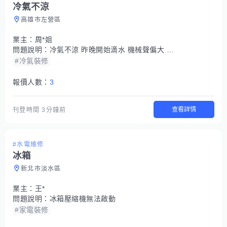
冷氣不涼
高雄市左營區
業主：
周*姐
問題說明：
冷氣不涼 昨晚開始滴水 機械聲偏大 調整冷氣模式都沒有用
#冷氣裝修
報價人數：
3
查看詳情
刊登時間
3分鐘前
#水電維修
冰箱
新北市淡水區
業主：
王*
問題說明：
冰箱壓縮機無法啟動
#家電裝修