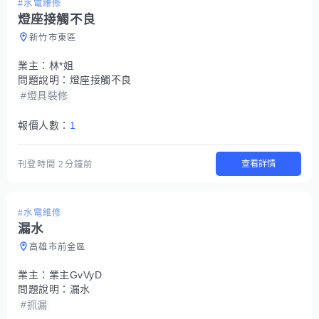
#水電維修
燈座接觸不良
新竹市東區
業主：
林*姐
問題說明：
燈座接觸不良
#燈具裝修
報價人數：
1
查看詳情
刊登時間
2分鐘前
#水電維修
漏水
高雄市前金區
業主：
業主GvVyD
問題說明：
漏水
#抓漏