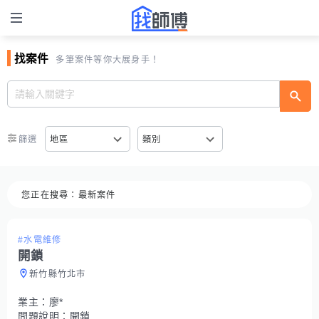
找案件
多筆案件等你大展身手！
篩選
地區
類別
您正在搜尋：
最新案件
#水電維修
開鎖
新竹縣竹北市
業主：
廖*
問題說明：
開鎖