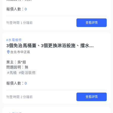
報價人數：
0
查看詳情
刊登時間
1分鐘前
#水電維修
3個免治馬桶蓋、3個更換淋浴設施、擋水條、自動給水洗地機
台北市中正區
業主：
吳*姐
問題說明：
無
#馬桶
#衛浴裝修
報價人數：
0
查看詳情
刊登時間
2分鐘前