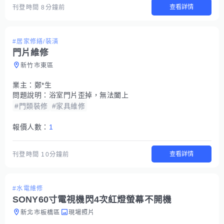
查看詳情
刊登時間
8分鐘前
#居家修繕/裝潢
門片維修
新竹市東區
業主：
鄭*生
問題說明：
浴室門片歪掉，無法闔上
#門類裝修
#家具維修
報價人數：
1
查看詳情
刊登時間
10分鐘前
#水電維修
SONY60寸電視機閃4次紅燈螢幕不開機
新北市板橋區
現場照片