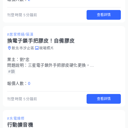
查看詳情
刊登時間
5分鐘前
#居家修繕/裝潢
換電子鎖手把膠皮！自備膠皮
新北市汐止區
現場照片
業主：
劉*忠
問題說明：
三星電子鎖外手把膠皮硬化更換，有自備材料，請問代工更換工資
#鎖
報價人數：
0
查看詳情
刊登時間
5分鐘前
#水電維修
行動擴音機