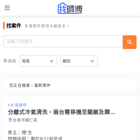
找案件
多筆案件等你大展身手！
篩選
地區
類別
您正在搜尋：
最新案件
#水電維修
分離式冷氣清洗，兩台需移機至關廟及歸仁並安裝
台南市歸仁區
業主：
傅*生
問題說明：
需在8/12前完成