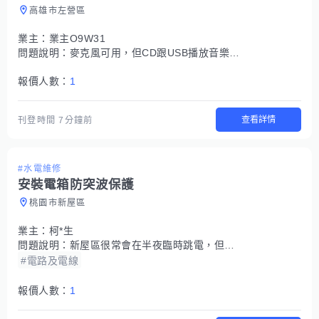
高雄市左營區
業主：
業主O9W31
問題說明：
麥克風可用，但CD跟USB播放音樂的壞了
報價人數：
1
查看詳情
刊登時間
7分鐘前
#水電維修
安裝電箱防突波保護
桃園市新屋區
業主：
柯*生
問題說明：
新屋區很常會在半夜臨時跳電，但是過幾分鐘之後就會回電，擔心電器受到突波傷害 想要在各個電箱都安裝防突破的方式來保護電器
#電路及電線
報價人數：
1