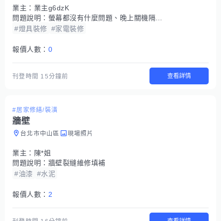
業主：
業主g6dzK
問題說明：
螢幕都沒有什麼問題、晚上關機隔天早上開機就閃4次紅燈開不了機、SONY. KDL-60NX720.2011年使用到現在都沒有叫修、叫修師傅說要換面板、這樣還有救嗎？
#燈具裝修
#家電裝修
報價人數：
0
查看詳情
刊登時間
15分鐘前
#居家修繕/裝潢
牆壁
台北市中山區
現場照片
業主：
陳*姐
問題說明：
牆壁裂縫維修填補
#油漆
#水泥
報價人數：
2