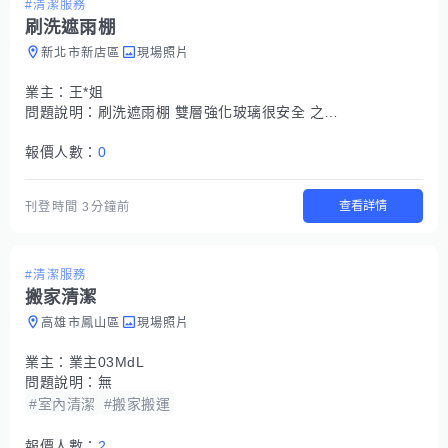
#清潔服務
刷洗遮雨棚
新北市新店區
現場照片
業主：
王*姐
問題說明：
刷洗遮雨棚 雙層強化玻璃很安全 之前都是超過一百公斤的先生上去刷洗 只是今年太忙欲找人幫忙清潔
報價人數：
0
查看詳情
刊登時間
3分鐘前
#清潔服務
搬家清潔
高雄市鳳山區
現場照片
業主：
業主03MdL
問題說明：
無
#室內清潔
#搬家搬運
報價人數：
2