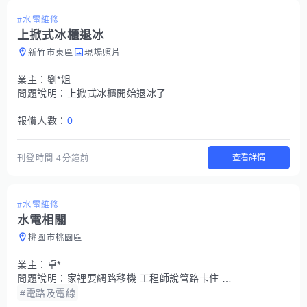
#水電維修
上掀式冰櫃退冰
新竹市東區
現場照片
業主：
劉*姐
問題說明：
上掀式冰櫃開始退冰了
報價人數：
0
查看詳情
刊登時間
4分鐘前
#水電維修
水電相關
桃園市桃園區
業主：
卓*
問題說明：
家裡要網路移機 工程師說管路卡住 先拉不出來 無法安裝 請我們找水電師傅來重新拉線
#電路及電線