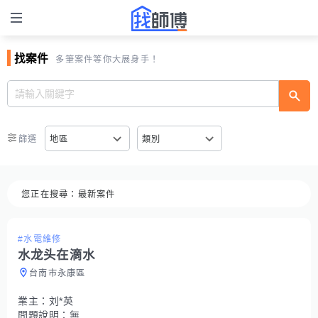
找案件
多筆案件等你大展身手！
篩選
地區
類別
您正在搜尋：
最新案件
#水電維修
水龙头在滴水
台南市永康區
業主：
刘*英
問題說明：
無