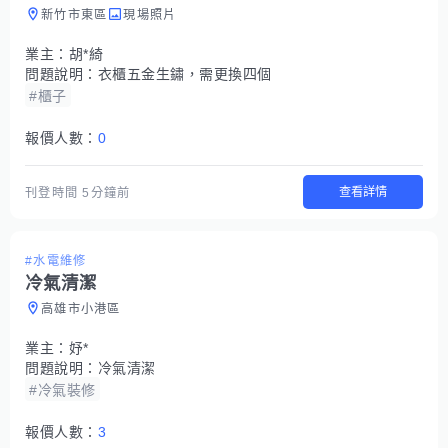
新竹市東區
現場照片
業主：
胡*綺
問題說明：
衣櫃五金生鏽，需更換四個
#櫃子
報價人數：
0
查看詳情
刊登時間
5分鐘前
#水電維修
冷氣清潔
高雄市小港區
業主：
妤*
問題說明：
冷氣清潔
#冷氣裝修
報價人數：
3