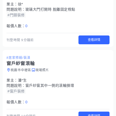
業主：
徐*
問題說明：
玻璃大門打開時 脫離固定栓點
#門類裝修
報價人數：
0
查看詳情
刊登時間
9分鐘前
#居家修繕/裝潢
窗戶紗窗滾輪
桃園市中壢區
現場照片
業主：
潘*生
問題說明：
窗戶紗窗其中一側的滾輪損壞
#窗戶裝修
報價人數：
0