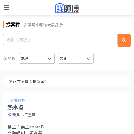
找案件
多筆案件等你大展身手！
篩選
地區
類別
您正在搜尋：
最新案件
#水電維修
熱水器
新北市三重區
業主：
業主oVmgB
問題說明：
熱水器