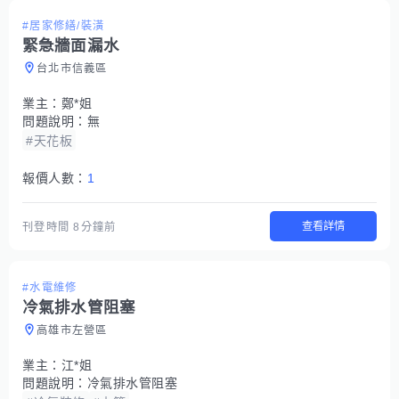
#居家修繕/裝潢
緊急牆面漏水
台北市信義區
業主：
鄭*姐
問題說明：
無
#天花板
報價人數：
1
查看詳情
刊登時間
8分鐘前
#水電維修
冷氣排水管阻塞
高雄市左營區
業主：
江*姐
問題說明：
冷氣排水管阻塞