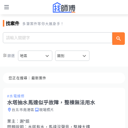
找案件
多筆案件等你大展身手！
篩選
地區
類別
您正在搜尋：
最新案件
#水電維修
水塔抽水馬達似乎故障，整棟無法用水
台北市南港區
現場照片
業主：
謝*姐
問題說明：
水塔有水，馬達沒聲音，整棟大樓沒水可用