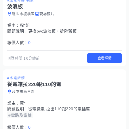
#居家修繕/裝潢
波浪板
新北市板橋區
現場照片
業主：
程*姐
問題說明：
更換pvc波浪板，拆除舊板
報價人數：
0
查看詳情
刊登時間
16分鐘前
#水電維修
從電箱拉220跟110的電
台中市烏日區
業主：
黃*
問題說明：
從電錶電 拉出110跟220的電插座 牆需要挖2孔
#電路及電線
報價人數：
0