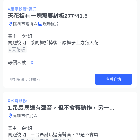
#居家修繕/裝潢
天花板有一塊需要封板277*41.5
桃園市龜山區
現場照片
業主：
李*姐
問題說明：
系統櫃拆掉後，原櫃子上方無天花板，但已釘好木條，需要封板，尺寸約277*41.5
#天花板
報價人數：
3
查看詳情
刊登時間
7分鐘前
#水電維修
1.吊扇馬達有聲音，但不會轉動作，另一台嗡嗡作響
高雄市仁武區
業主：
余*姐
問題說明：
ㄧ台吊扇馬達有聲音，但是不會轉動， 另外一台吊扇嗡嗡作響很吵