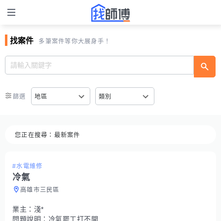
找案件
多筆案件等你大展身手！
篩選
地區
類別
您正在搜尋：
最新案件
#水電維修
冷氣
高雄市三民區
業主：
淺*
問題說明：
冷氣罷工打不開