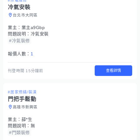
#水電維修
冷氣安裝
台北市大同區
業主：
業主a9Gbp
問題說明：
冷氣安裝
#冷氣裝修
報價人數：
1
查看詳情
刊登時間
15分鐘前
#居家修繕/裝潢
門把手鬆動
高雄市新興區
業主：
薛*生
問題說明：
無
#門類裝修