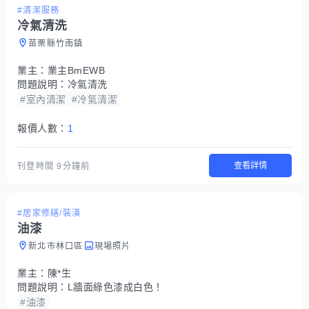
#清潔服務
冷氣清洗
苗栗縣竹南鎮
業主：
業主BmEWB
問題說明：
冷氣清洗
#室內清潔
#冷氣清潔
報價人數：
1
查看詳情
刊登時間
9分鐘前
#居家修繕/裝潢
油漆
新北市林口區
現場照片
業主：
陳*生
問題說明：
L牆面綠色漆成白色！
#油漆