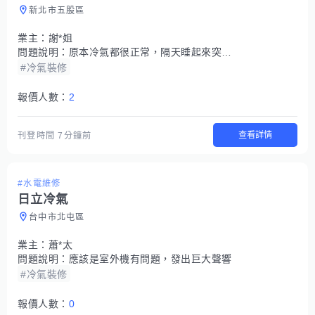
新北市五股區
業主：
謝*姐
問題說明：
原本冷氣都很正常，隔天睡起來突然三台都不冷了(室外機一對三)
#冷氣裝修
報價人數：
2
查看詳情
刊登時間
7分鐘前
#水電維修
日立冷氣
台中市北屯區
業主：
蕭*太
問題說明：
應該是室外機有問題，發出巨大聲響
#冷氣裝修
報價人數：
0