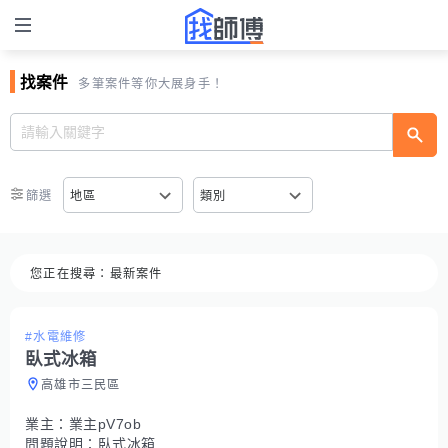
找案件
多筆案件等你大展身手！
篩選
地區
類別
您正在搜尋：
最新案件
#水電維修
臥式冰箱
高雄市三民區
業主：
業主pV7ob
問題說明：
臥式冰箱