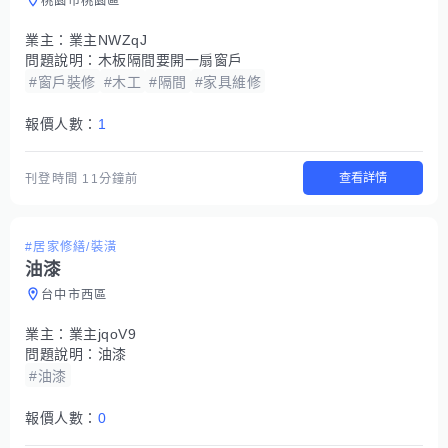
桃園市桃園區
業主：
業主NWZqJ
問題說明：
木板隔間要開一扇窗戶
#窗戶裝修
#木工
#隔間
#家具維修
報價人數：
1
查看詳情
刊登時間
11分鐘前
#居家修繕/裝潢
油漆
台中市西區
業主：
業主jqoV9
問題說明：
油漆
#油漆
報價人數：
0