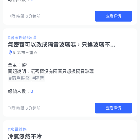
查看詳情
刊登時間
6分鐘前
#居家修繕/裝潢
氣密窗可以改成隔音玻璃嗎，只換玻璃不換框
新北市三重區
業主：
葉*
問題說明：
氣密窗沒有隔音只想換隔音玻璃
#窗戶裝修
#隔音
報價人數：
0
查看詳情
刊登時間
6分鐘前
#水電維修
冷氣忽然不冷