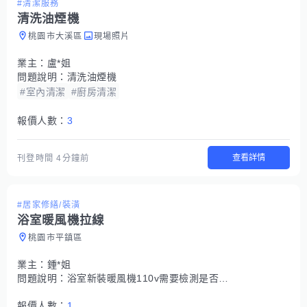
#清潔服務
清洗油煙機
桃園市大溪區
現場照片
業主：
盧*姐
問題說明：
清洗油煙機
#室內清潔
#廚房清潔
報價人數：
3
查看詳情
刊登時間
4分鐘前
#居家修繕/裝潢
浴室暖風機拉線
桃園市平鎮區
業主：
鍾*姐
問題說明：
浴室新裝暖風機110v需要檢測是否電流足夠？可能需要拉線。
報價人數：
1