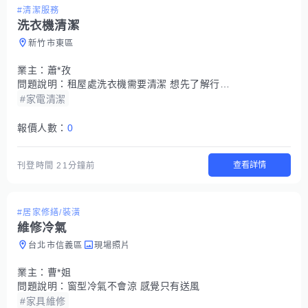
#清潔服務
洗衣機清潔
新竹市東區
業主：
蕭*孜
問題說明：
租屋處洗衣機需要清潔 想先了解行情 再評估要自行處理還是請師傅協助
#家電清潔
報價人數：
0
查看詳情
刊登時間
21分鐘前
#居家修繕/裝潢
維修冷氣
台北市信義區
現場照片
業主：
曹*姐
問題說明：
窗型冷氣不會涼 感覺只有送風
#家具維修