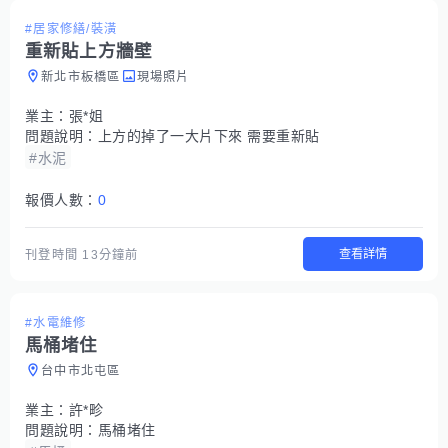
#居家修繕/裝潢
重新貼上方牆壁
新北市板橋區
現場照片
業主：
張*姐
問題說明：
上方的掉了一大片下來 需要重新貼
#水泥
報價人數：
0
查看詳情
刊登時間
13分鐘前
#水電維修
馬桶堵住
台中市北屯區
業主：
許*畛
問題說明：
馬桶堵住