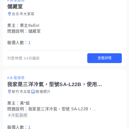
#清潔服務
儲藏室
台北市大安區
業主：
業主9aEnl
問題說明：
儲藏室
報價人數：
1
查看詳情
刊登時間
34分鐘前
#水電維修
我家是三洋冷氣，型號SA-L22B，使用大概10年左右。今天突然不會冷
新竹市北區
現場照片
業主：
黃*姐
問題說明：
我家是三洋冷氣，型號 SA-L22B，使用大概10年左右。 今天突然不會冷，設定25度但吹出來是常溫，濾網也有清洗過，也已重新拔插頭開機。 想請問可以安排師傅到府檢查嗎？ 檢查費用大概多少？
#冷氣裝修
報價人數：
1