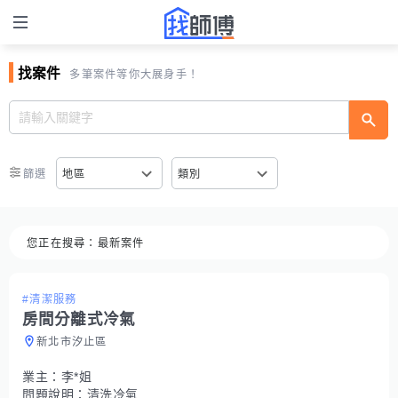
找案件
多筆案件等你大展身手！
篩選
地區
類別
您正在搜尋：
最新案件
#清潔服務
房間分離式冷氣
新北市汐止區
業主：
李*姐
問題說明：
清洗冷氣