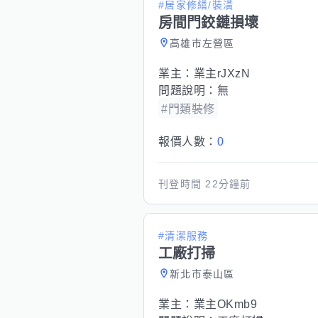
#居家修繕/裝潢
房間門鉸鏈損壞
高雄市左營區
業主：
業主rJXzN
問題說明：
無
#門類裝修
報價人數：
0
刊登時間
22分鐘前
#清潔服務
工廠打掃
新北市泰山區
業主：
業主OKmb9