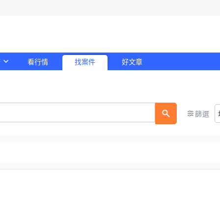
務
看行情
找案件
好文章
！
篩選