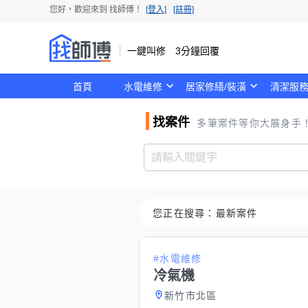
您好，歡迎來到
找師傅
！
[登入]
[註冊]
一鍵叫修 3分鐘回覆
首頁
水電維修
居家修繕/裝潢
清潔服
找案件
多筆案件等你大展身手
您正在搜尋：
最新案件
#水電維修
冷氣機
新竹市北區