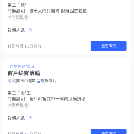
業主：
徐*
問題說明：
玻璃大門打開時 脫離固定栓點
#門類裝修
報價人數：
0
查看詳情
刊登時間
11分鐘前
#居家修繕/裝潢
窗戶紗窗滾輪
桃園市中壢區
現場照片
業主：
潘*生
問題說明：
窗戶紗窗其中一側的滾輪損壞
#窗戶裝修
報價人數：
0