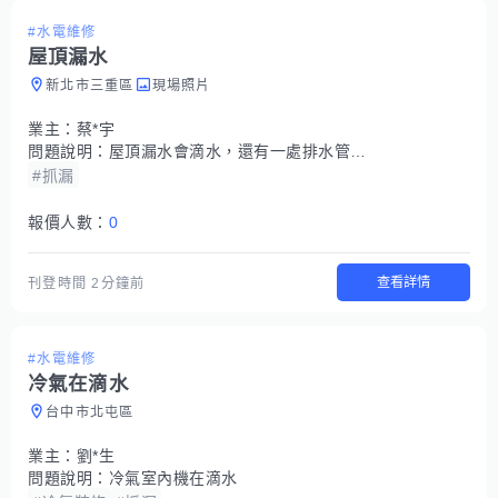
#水電維修
屋頂漏水
新北市三重區
現場照片
業主：
蔡*宇
問題說明：
屋頂漏水會滴水，還有一處排水管會從尾端流出
#抓漏
報價人數：
0
查看詳情
刊登時間
2分鐘前
#水電維修
冷氣在滴水
台中市北屯區
業主：
劉*生
問題說明：
冷氣室內機在滴水