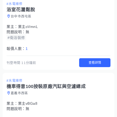
#水電維修
浴室花灑鬆脫
台中市西屯區
業主：
業主oVmnL
問題說明：
無
#衛浴裝修
報價人數：
1
查看詳情
刊登時間
11分鐘前
#水電維修
機車得意100按裝原廠汽缸與空濾總成
嘉義市西區
業主：
業主vBGa8
問題說明：
無