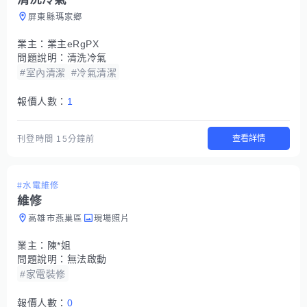
屏東縣瑪家鄉
業主：
業主eRgPX
問題說明：
清洗冷氣
#室內清潔
#冷氣清潔
報價人數：
1
查看詳情
刊登時間
15分鐘前
#水電維修
維修
高雄市燕巢區
現場照片
業主：
陳*姐
問題說明：
無法啟動
#家電裝修
報價人數：
0