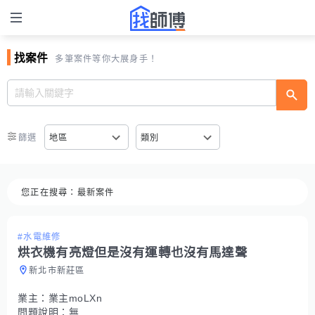
找案件
多筆案件等你大展身手！
篩選
地區
類別
您正在搜尋：
最新案件
#水電維修
烘衣機有亮燈但是沒有運轉也沒有馬達聲
新北市新莊區
業主：
業主moLXn
問題說明：
無