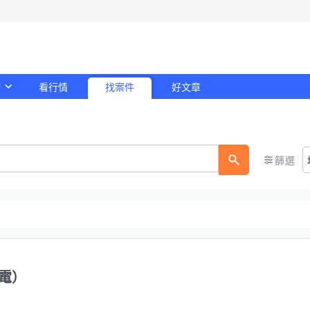
務
看行情
找案件
好文章
！
篩選
電）