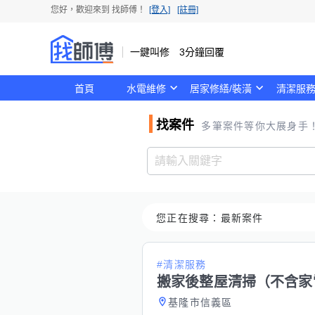
您好，歡迎來到
找師傅
！
[登入]
[註冊]
一鍵叫修 3分鐘回覆
首頁
水電維修
居家修繕/裝潢
清潔服
找案件
多筆案件等你大展身手
您正在搜尋：
最新案件
#清潔服務
搬家後整屋清掃（不含家
基隆市信義區