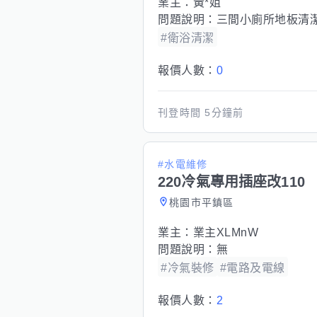
業主：
黃*姐
問題說明：
三間小廁所地板清潔，
#衛浴清潔
報價人數：
0
刊登時間
5分鐘前
#水電維修
220冷氣專用插座改110
桃園市平鎮區
業主：
業主XLMnW
問題說明：
無
#冷氣裝修
#電路及電線
報價人數：
2