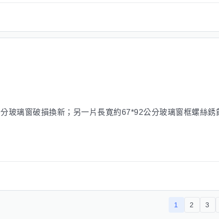
2公分玻璃窗破損換新；另一片長寛約67*92公分玻璃窗框螺絲
1
2
3