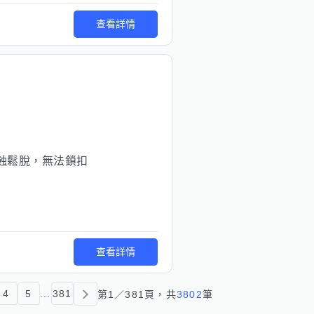
查看詳情
銹蝕鬆脫，無法鎖扣
查看詳情
4
5
...
381
第
1
／
381
頁，共
3802
筆