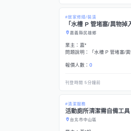
#居家修繕/裝潢
「水槽 P 管堵塞/異物掉
嘉義縣民雄鄉
業主：
嘉*
問題說明：
「水槽 P 管堵塞/
報價人數：
0
刊登時間
5分鐘前
#清潔服務
活動廁所清潔需自備工具，8
台北市中山區