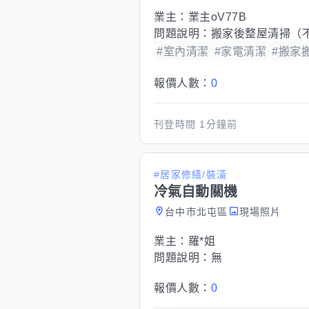
業主：
業主oV77B
問題說明：
搬家後整屋清掃（
#室內清潔
#家電清潔
#搬家
報價人數：
0
刊登時間
1分鐘前
#居家修繕/裝潢
冷氣自動關機
台中市北屯區
現場照片
業主：
羅*姐
問題說明：
無
報價人數：
0