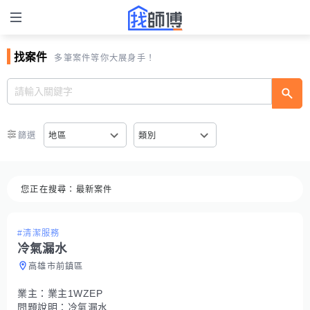
找案件
多筆案件等你大展身手！
篩選
地區
類別
您正在搜尋：
最新案件
#清潔服務
冷氣漏水
高雄市前鎮區
業主：
業主1WZEP
問題說明：
冷氣漏水