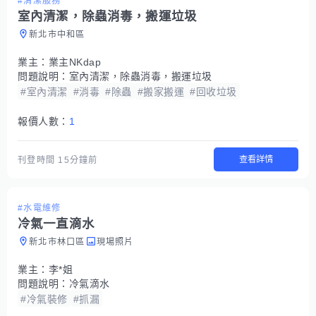
#清潔服務
室內清潔，除蟲消毒，搬運垃圾
新北市中和區
業主：
業主NKdap
問題說明：
室內清潔，除蟲消毒，搬運垃圾
#室內清潔
#消毒
#除蟲
#搬家搬運
#回收垃圾
報價人數：
1
查看詳情
刊登時間
15分鐘前
#水電維修
冷氣一直滴水
新北市林口區
現場照片
業主：
李*姐
問題說明：
冷氣滴水
#冷氣裝修
#抓漏