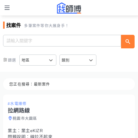
找案件
多筆案件等你大展身手！
篩選
地區
類別
您正在搜尋：
最新案件
#水電維修
拉網路線
桃園市大園區
業主：
業主eKlZR
問題說明：
線拉不起來