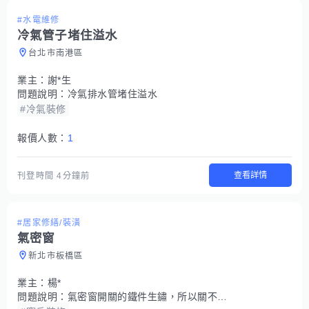
#水電維修
冷氣管子堵住溢水
台北市南港區
業主：
謝*生
問題說明：
冷氣排水管堵住溢水
#冷氣裝修
報價人數：
1
查看詳情
刊登時間
4分鐘前
#居家修繕/裝潢
氣密窗
新北市板橋區
業主：
楊*
問題說明：
氣密窗開關的鐵件生鏽，所以關不起來