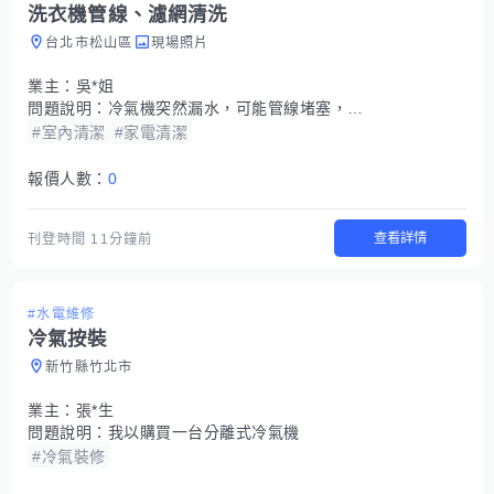
洗衣機管線、濾網清洗
台北市松山區
現場照片
業主：
吳*姐
問題說明：
冷氣機突然漏水，可能管線堵塞，另外濾網也要清洗
#室內清潔
#家電清潔
報價人數：
0
查看詳情
刊登時間
11分鐘前
#水電維修
冷氣按裝
新竹縣竹北市
業主：
張*生
問題說明：
我以購買一台分離式冷氣機
#冷氣裝修