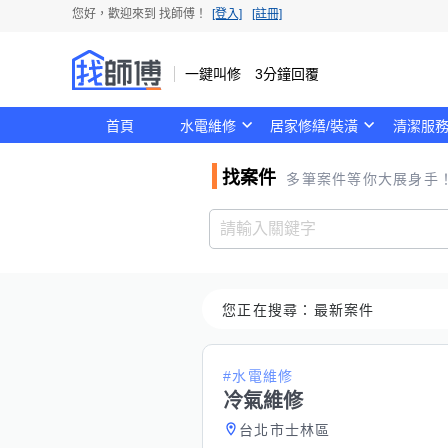
您好，歡迎來到
找師傅
！
[登入]
[註冊]
一鍵叫修 3分鐘回覆
首頁
水電維修
居家修繕/裝潢
清潔服
找案件
多筆案件等你大展身手
您正在搜尋：
最新案件
#水電維修
冷氣維修
台北市士林區