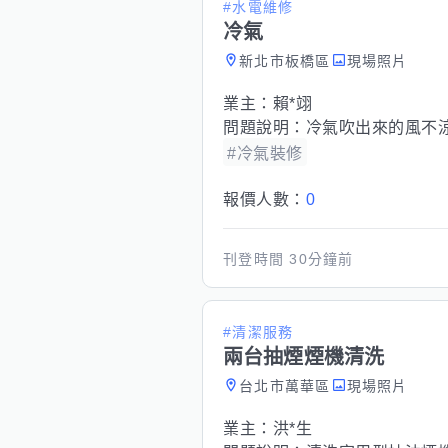
#水電維修
冷氣
新北市板橋區
現場照片
業主：
賴*翊
問題說明：
冷氣吹出來的風不涼
#冷氣裝修
報價人數：
0
刊登時間
30分鐘前
#清潔服務
兩台抽煙煙機清洗
台北市萬華區
現場照片
業主：
洪*生