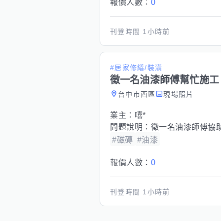
報價人數：
0
刊登時間
1小時前
#居家修繕/裝潢
徵一名油漆師傅幫忙施工
台中市西區
現場照片
業主：
嘻*
問題說明：
徵一名油漆師傅協
#磁磚
#油漆
報價人數：
0
刊登時間
1小時前