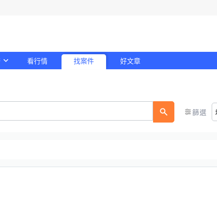
務
看行情
找案件
好文章
！
篩選