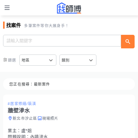
找案件
多筆案件等你大展身手！
篩選
地區
類別
您正在搜尋：
最新案件
#居家修繕/裝潢
牆壁滲水
新北市汐止區
現場照片
業主：
盧*姐
問題說明：
內牆滲水