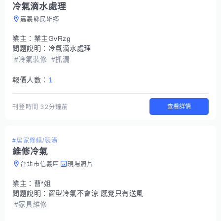
冷氣滴水處理
嘉義縣民雄鄉
業主：
業主GvRzg
問題說明：
冷氣滴水處理
#冷氣裝修
#抓漏
報價人數：
1
查看詳情
刊登時間
32分鐘前
#居家修繕/裝潢
維修冷氣
台北市信義區
現場照片
業主：
曹*姐
問題說明：
窗型冷氣不會涼 感覺只有送風
#家具維修