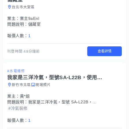
台北市大安區
業主：
業主9aEnl
問題說明：
儲藏室
報價人數：
1
查看詳情
刊登時間
49分鐘前
#水電維修
我家是三洋冷氣，型號SA-L22B，使用大概10年左右。今天突然不會冷
新竹市北區
現場照片
業主：
黃*姐
問題說明：
我家是三洋冷氣，型號 SA-L22B，使用大概10年左右。 今天突然不會冷，設定25度但吹出來是常溫，濾網也有清洗過，也已重新拔插頭開機。 想請問可以安排師傅到府檢查嗎？ 檢查費用大概多少？
#冷氣裝修
報價人數：
1