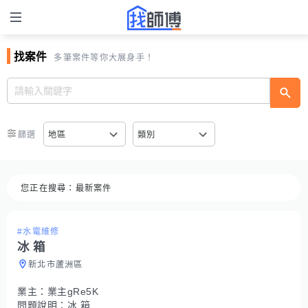
找案件
多筆案件等你大展身手！
篩選
地區
類別
您正在搜尋：
最新案件
#水電維修
冰 箱
新北市蘆洲區
業主：
業主gRe5K
問題說明：
冰 箱