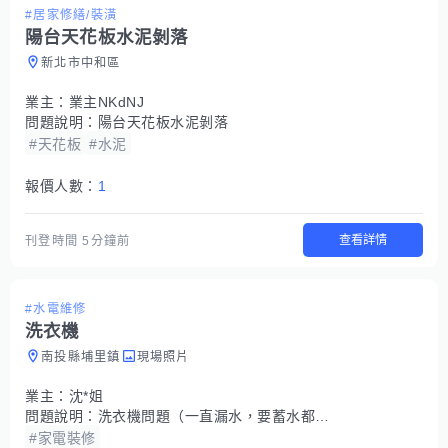
#居家修繕/裝潢
陽台天花板水泥剝落
新北市中和區
業主：
業主NKdNJ
問題說明：
陽台天花板水泥剝落
#天花板
#水泥
報價人數：
1
查看詳情
刊登時間
5分鐘前
#水電維修
洗衣機
南投縣埔里鎮
現場照片
業主：
沈*姐
問題說明：
洗衣機問題（一直漏水，要蓄水都蓄不了）
#家電裝修