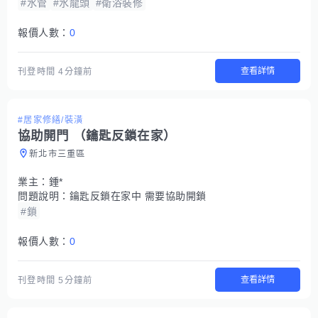
#水管
#水龍頭
#衛浴裝修
報價人數：
0
查看詳情
刊登時間
4分鐘前
#居家修繕/裝潢
協助開門 （鑰匙反鎖在家）
新北市三重區
業主：
鍾*
問題說明：
鑰匙反鎖在家中 需要協助開鎖
#鎖
報價人數：
0
查看詳情
刊登時間
5分鐘前