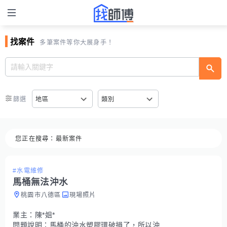
找案件
多筆案件等你大展身手！
篩選
地區
類別
您正在搜尋：
最新案件
#水電維修
馬桶無法沖水
桃園市八德區
現場照片
業主：
陳*姐*
問題說明：
馬桶的沖水塑膠環破損了，所以沖下去不會彈上來