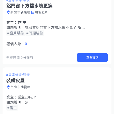
#居家修繕/裝潢
鋁門窗下方擋水塊更換
新北市新店區
現場照片
業主：
林*生
問題說明：
氣密窗鋁門窗下方擋水塊不見了,所以需要更換,但我已買擋水塊
#窗戶裝修
#門類裝修
報價人數：
0
查看詳情
刊登時間
9分鐘前
#居家修繕/裝潢
裝鐵皮屋
台北市北投區
業主：
業主z0PpY
問題說明：
無
#鐵工