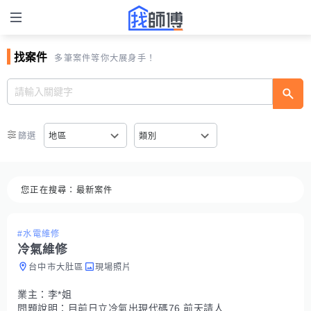
找案件
多筆案件等你大展身手！
篩選
地區
類別
您正在搜尋：
最新案件
#水電維修
冷氣維修
台中市大肚區
現場照片
業主：
李*姐
問題說明：
目前日立冷氣出現代碼76 前天請人來看 意思漏冷媒 但就是找不到哪裡漏 所以先補冷媒 昨天下班回家打開冷氣 又壞掉了一樣跳代碼76 打給原本維修的店家告知要跟房東說 房東說店家說過幾天 但目前我就是急需修理