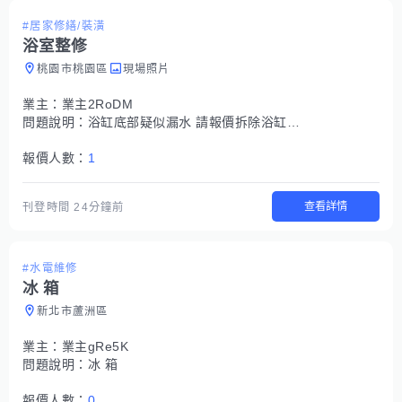
#居家修繕/裝潢
浴室整修
桃園市桃園區
現場照片
業主：
業主2RoDM
問題說明：
浴缸底部疑似漏水 請報價拆除浴缸做乾濕分離（材質），包含修補區域的磁磚（材質），是否可以選擇，處理廢棄物等等明細。 需要多少時間施工？謝謝
報價人數：
1
查看詳情
刊登時間
24分鐘前
#水電維修
冰 箱
新北市蘆洲區
業主：
業主gRe5K
問題說明：
冰 箱
報價人數：
0