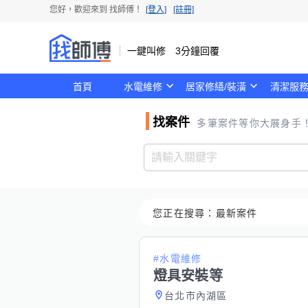
您好，歡迎來到
找師傅
！
[登入]
[註冊]
一鍵叫修 3分鐘回覆
首頁
水電維修
居家修繕/裝潢
清潔服
找案件
多筆案件等你大展身手
您正在搜尋：
最新案件
#水電維修
燈具安裝等
台北市內湖區