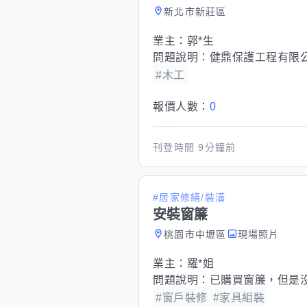
新北市新莊區
業主：
郭*生
問題說明：
健鼎保護工程有限公
#木工
報價人數：
0
刊登時間
9分鐘前
#居家修繕/裝潢
安裝窗簾
桃園市中壢區
現場照片
業主：
羅*姐
問題說明：
已購買窗簾，但是沒
#窗戶裝修
#家具組裝