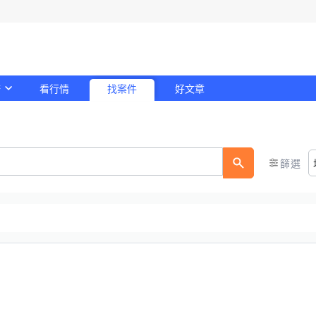
務
看行情
找案件
好文章
！
篩選