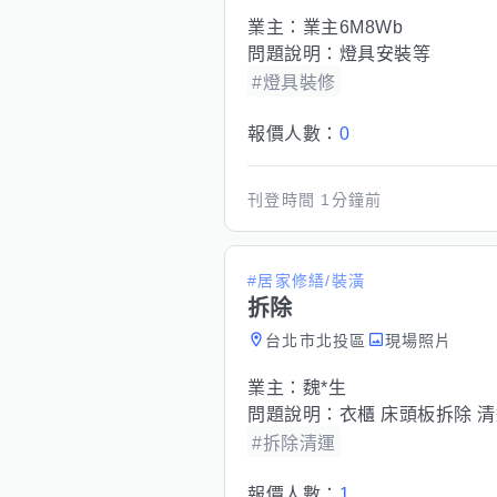
業主：
業主6M8Wb
問題說明：
燈具安裝等
#燈具裝修
報價人數：
0
刊登時間
1分鐘前
#居家修繕/裝潢
拆除
台北市北投區
現場照片
業主：
魏*生
問題說明：
衣櫃 床頭板拆除 
#拆除清運
報價人數：
1