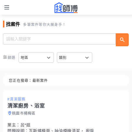
找案件
多筆案件等你大展身手！
篩選
地區
類別
您正在搜尋：
最新案件
#清潔服務
清潔廚房、浴室
桃園市楊梅區
業主：
呂*姐
問題說明：
瓦斯爐檯面、抽油煙機清潔， 廚房整體清潔、浴室整體清潔