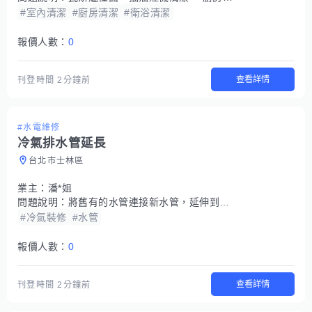
#室內清潔
#廚房清潔
#衛浴清潔
報價人數：
0
查看詳情
刊登時間
2分鐘前
#水電維修
冷氣排水管延長
台北市士林區
業主：
潘*姐
問題說明：
將舊有的水管連接新水管，延伸到後陽台排水
#冷氣裝修
#水管
報價人數：
0
查看詳情
刊登時間
2分鐘前