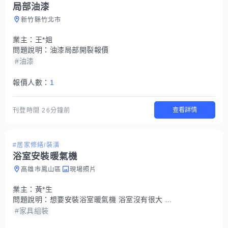
局部油漆
新竹縣竹北市
業主：
王*姐
問題說明：
油漆局部開裂報價
#油漆
報價人數：
1
查看詳情
刊登時間
26分鐘前
#居家修繕/裝潢
浴室安裝暖氣機
高雄市鳳山區
現場照片
業主：
黃*生
問題說明：
想要安裝浴室暖氣機 浴室沒有很大 國際牌的或是台達電的都可以 可依型號報價 報價分別列出機台、開口、配線等費用
#家具組裝