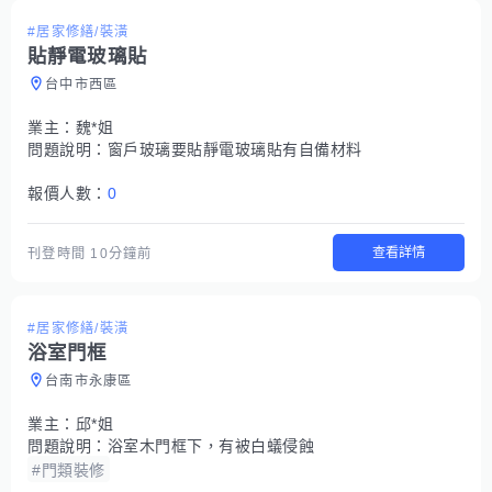
#居家修繕/裝潢
貼靜電玻璃貼
台中市西區
業主：
魏*姐
問題說明：
窗戶玻璃要貼靜電玻璃貼有自備材料
報價人數：
0
查看詳情
刊登時間
10分鐘前
#居家修繕/裝潢
浴室門框
台南市永康區
業主：
邱*姐
問題說明：
浴室木門框下，有被白蟻侵蝕
#門類裝修