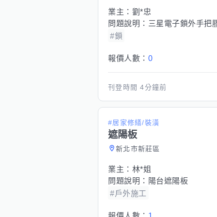
業主：
劉*忠
問題說明：
三星電子鎖外手把
#鎖
報價人數：
0
刊登時間
4分鐘前
#居家修繕/裝潢
遮陽板
新北市新莊區
業主：
林*姐
問題說明：
陽台遮陽板
#戶外施工
報價人數：
1