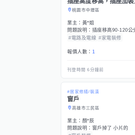
插座高度移高，插座加裝
桃園市中壢區
業主：
黃*姐
問題說明：
插座移高90-12
#電路及電線
#家電裝修
報價人數：
1
刊登時間
6分鐘前
#居家修繕/裝潢
窗戶
高雄市三民區
業主：
顏*辰
問題說明：
窗戶掉了 小片的