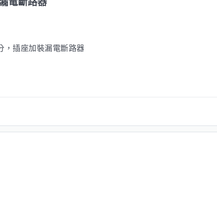
漏電斷路器
0公分，插座加裝漏電斷路器