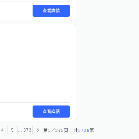
查看詳情
查看詳情
4
5
...
373
第
1
／
373
頁，共
3728
筆