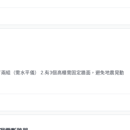
有兩組（需水平儀） 2.有3個高櫃需固定牆面，避免地震晃動