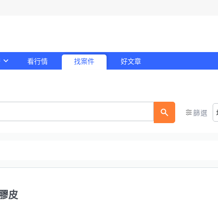
務
看行情
找案件
好文章
！
篩選
膠皮