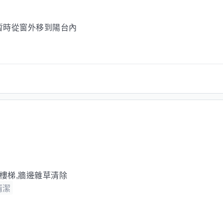
暫時從窗外移到陽台內
,樓梯,牆邊雜草清除
清潔