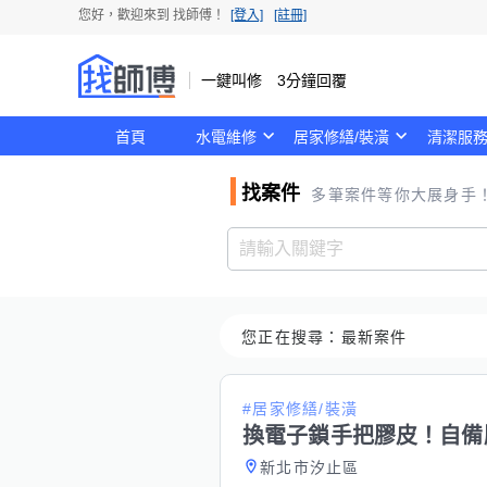
您好，歡迎來到
找師傅
！
[登入]
[註冊]
一鍵叫修 3分鐘回覆
首頁
水電維修
居家修繕/裝潢
清潔服
找案件
多筆案件等你大展身手
您正在搜尋：
最新案件
#居家修繕/裝潢
換電子鎖手把膠皮！自備
新北市汐止區