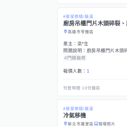
#居家修繕/裝潢
廚房吊櫃門片木頭碎裂、
高雄市苓雅區
業主：
梁*生
問題說明：
廚房吊櫃門片木頭
#門類裝修
報價人數：
1
刊登時間
10分鐘前
#居家修繕/裝潢
冷氣移機
新北市萬里區
現場照片