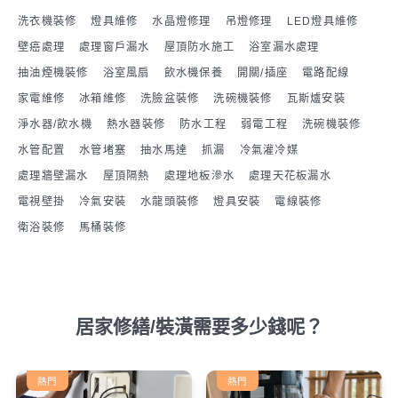
洗衣機裝修
燈具維修
水晶燈修理
吊燈修理
LED燈具維修
壁癌處理
處理窗戶漏水
屋頂防水施工
浴室漏水處理
抽油煙機裝修
浴室風扇
飲水機保養
開關/插座
電路配線
家電維修
冰箱維修
洗臉盆裝修
洗碗機裝修
瓦斯爐安裝
淨水器/飲水機
熱水器裝修
防水工程
弱電工程
洗碗機裝修
水管配置
水管堵塞
抽水馬達
抓漏
冷氣灌冷媒
處理牆壁漏水
屋頂隔熱
處理地板滲水
處理天花板漏水
電視壁掛
冷氣安裝
水龍頭裝修
燈具安裝
電線裝修
衛浴裝修
馬桶裝修
居家修繕/裝潢需要多少錢呢？
熱門
熱門