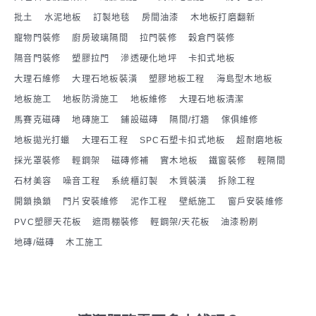
批土
水泥地板
訂製地毯
房間油漆
木地板打磨翻新
寵物門裝修
廚房玻璃隔間
拉門裝修
穀倉門裝修
隔音門裝修
塑膠拉門
滲透硬化地坪
卡扣式地板
大理石維修
大理石地板裝潢
塑膠地板工程
海島型木地板
地板施工
地板防滑施工
地板維修
大理石地板清潔
馬賽克磁磚
地磚施工
鋪設磁磚
隔間/打牆
傢俱維修
地板拋光打蠟
大理石工程
SPC石塑卡扣式地板
超耐磨地板
採光罩裝修
輕鋼架
磁磚修補
實木地板
鐵窗裝修
輕隔間
石材美容
噪音工程
系統櫃訂製
木質裝潢
拆除工程
開鎖換鎖
門片安裝維修
泥作工程
壁紙施工
窗戶安裝維修
PVC塑膠天花板
遮雨棚裝修
輕鋼架/天花板
油漆粉刷
地磚/磁磚
木工施工