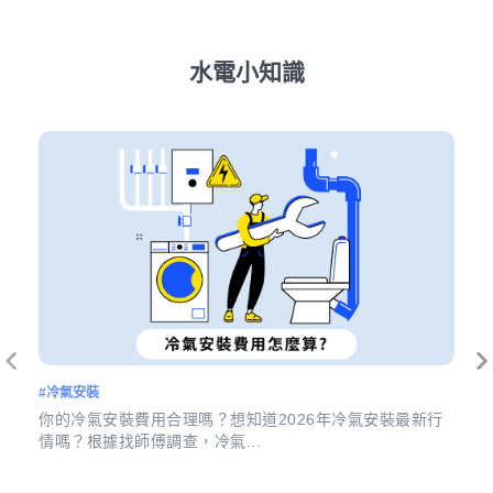
水電小知識
#冷氣安裝
#
差
你的冷氣安裝費用合理嗎？想知道2026年冷氣安裝最新行
通
情嗎？根據找師傅調查，冷氣...
實