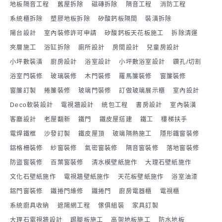
地板隔音工程
舊屋拆除
磁磚拆除
隔音工程
消防工程
系統櫃拆除
塑膠地板拆除
矽酸鈣板隔間
裝潢拆除
陽台設計
室內裝修許可申請
矽酸鈣板天花板施工
拆除清運
夾層施工
浴缸拆除
廁所設計
房間設計
兒童房設計
小坪數裝潢
廚房設計
浴室設計
小坪數浴室設計
鑽孔/切割
浴室門裝修
玻璃裝修
木門裝修
羅馬簾裝修
窗簾裝修
窗簾訂製
捲簾裝修
玻璃門裝修
訂做玻璃展示櫃
室內設計
Deco軟裝設計
電視牆設計
統包工程
書房設計
室內裝潢
客廳設計
老屋翻新
鐵門
鐵皮屋搭建
鐵工
樓梯扶手
電焊鐵框
沙發訂製
鐵皮屋頂
玻璃隔熱施工
隱形鐵窗裝修
鋁格柵裝修
紗窗裝修
氣密窗裝修
隔音窗裝修
落地窗裝修
防盜窗裝修
百葉窗裝修
清水模壁紙施作
大理石壁紙施作
文化石壁紙施作
電視牆壁紙施作
天花板壁紙施作
浴室油漆
鋁門窗裝修
鐵捲門維修
鐵捲門
廚房電器櫃
電視櫃
系統廚具收納
遮陽網工程
傢俱組裝
家具訂製
大理石電視牆設計
踢腳板施工
高架地板施工
防水地板