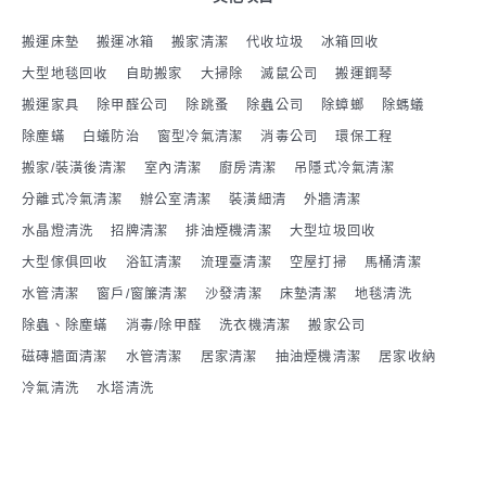
搬運床墊
搬運冰箱
搬家清潔
代收垃圾
冰箱回收
大型地毯回收
自助搬家
大掃除
滅鼠公司
搬運鋼琴
搬運家具
除甲醛公司
除跳蚤
除蟲公司
除蟑螂
除螞蟻
除塵蟎
白蟻防治
窗型冷氣清潔
消毒公司
環保工程
搬家/裝潢後清潔
室內清潔
廚房清潔
吊隱式冷氣清潔
分離式冷氣清潔
辦公室清潔
裝潢細清
外牆清潔
水晶燈清洗
招牌清潔
排油煙機清潔
大型垃圾回收
大型傢俱回收
浴缸清潔
流理臺清潔
空屋打掃
馬桶清潔
水管清潔
窗戶/窗簾清潔
沙發清潔
床墊清潔
地毯清洗
除蟲、除塵蟎
消毒/除甲醛
洗衣機清潔
搬家公司
磁磚牆面清潔
水管清潔
居家清潔
抽油煙機清潔
居家收納
冷氣清洗
水塔清洗