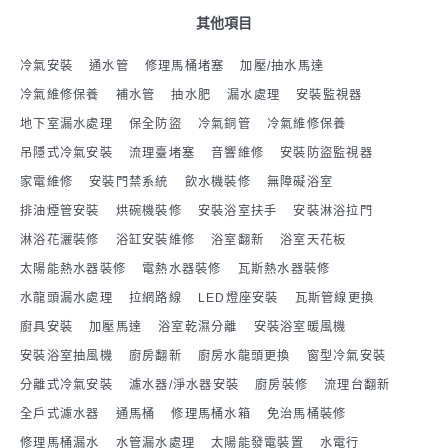
其他項目
冷氣安裝
通水管
修理馬桶堵塞
加壓/抽水馬達
冷氣維修保養
補水管
抽水肥
漏水處理
安裝監視器
地下室漏水處理
保全防盜
冷氣銅管
冷氣維修保養
吊隱式冷氣安裝
流理臺堵塞
音響維修
安裝防盜監視器
家電維修
安裝門禁系統
飲水機裝修
無障礙浴室
排油煙管安裝
烘碗機裝修
安裝浴室扶手
安裝淋浴拉門
淋浴花灑裝修
浴缸安裝維修
浴室翻新
浴室天花板
太陽能熱水器裝修
電熱水器裝修
瓦斯熱水器裝修
水龍頭漏水處理
拉網路線
LED燈座安裝
瓦斯管線更換
廚具安裝
加壓馬達
浴室乾濕分離
安裝浴室暖風機
安裝浴室抽風機
廚房翻新
廚房水龍頭更換
窗型冷氣安裝
分離式冷氣安裝
濾水器/淨水器安裝
廚房裝修
流理台翻新
全戶式濾水器
通馬桶
修理馬桶水箱
免治馬桶裝修
修理馬桶漏水
水管漏水處理
太陽能發電裝置
水電行