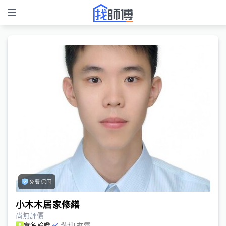
免費保固
小木木居家修繕
尚無評價
歡迎來電
實名驗證