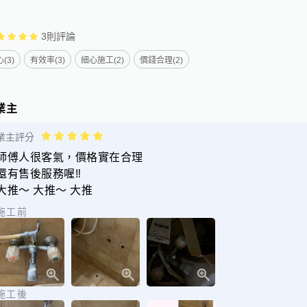
3
則評論
(3)
有效率(3)
細心施工(2)
價錢合理(2)
業主
業主評分
師傅人很客氣，價格實在合理
還有售後服務喔‼️
大推～ 大推～ 大推
施工前
施工後