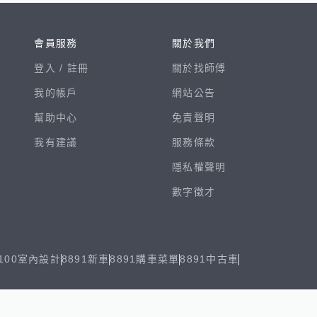
會員服務
關於我們
登入 /
註冊
關於找師傅
我的帳戶
網站公告
幫助中心
免責聲明
我有建議
服務條款
隱私權聲明
數字徵才
100室內設計
8891新車
8891購車菜單
8891中古車