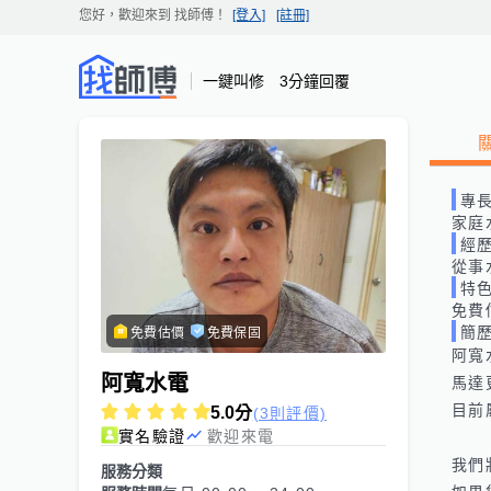
您好，歡迎來到
找師傅
！
[登入]
[註冊]
一鍵叫修 3分鐘回覆
專
家庭
經
從事
特
免費
簡
免費估價
免費保固
阿寬
阿寬水電
馬達
目前
5.0
分
(3則評價)
實名驗證
歡迎來電
我們
服務分類