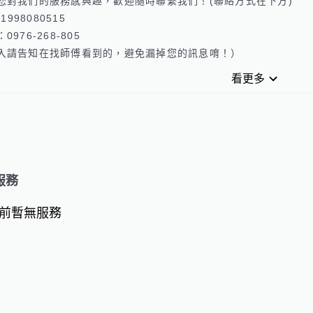
您對我們的服務感興趣，歡迎隨時聯繫我們！(聯絡方式在下方)

:1998080515

0976-268-805

入請告知在找師傅看到的，避免漏掉您的訊息唷！）
看更多
服務
前暫無服務