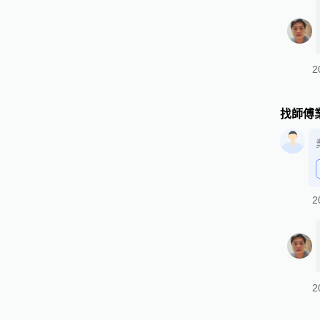
2
找師傅
2
2