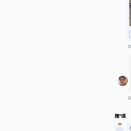
2
2
陳*瑛