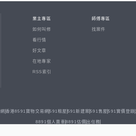
業主專區
師傅專區
如何叫修
找案件
看行情
好文章
在地專家
RSS索引
易網
香港8591寶物交易網
591租屋
591新建案
591售屋
591實價登錄
8891個人賣車
8891估價
出任務