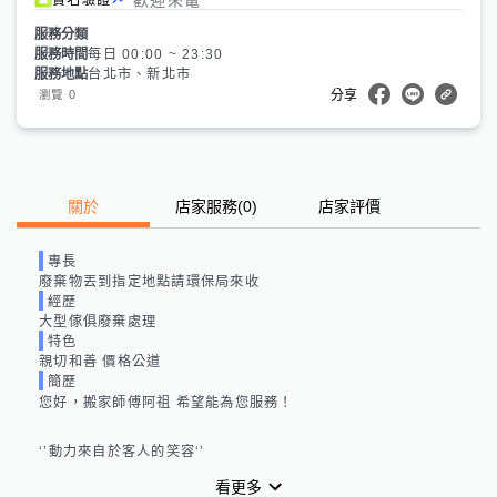
服務分類
服務時間
每日 00:00 ~ 23:30
服務地點
台北市、新北市
0
瀏覽
分享
關於
店家服務
(
0
)
店家評價
專長
廢棄物丟到指定地點請環保局來收
經歷
大型傢俱廢棄處理
特色
親切和善 價格公道
簡歷
您好，搬家師傅阿祖 希望能為您服務！

‘’動力來自於客人的笑容‘’
看更多