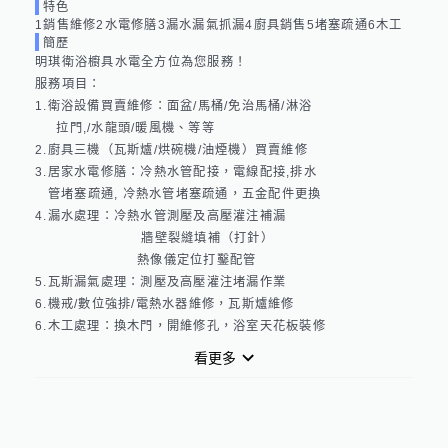
特色
1銷售維修2水電修膳3漏水漏氣抓漏4廚具銷售5堵塞疏通6木工
簡歷
明琪衛浴櫥具水電全方位為您服務！

服務項目：

1.衛浴設備買賣維修：面盆/馬桶/免治馬桶/淋浴

     拉門,/水龍頭/暖風機、等等

2.廚具三機（瓦斯爐/烘碗機/油煙機）買賣維修

3.居家水電修膳：冷熱水管配接，電線配接,排水

   管堵塞疏通, 冷熱水管堵塞疏通，五金配件更換

4.漏水處理：冷熱水管測壓及高壓灌注補漏

                         牆壁裂縫填補（打針）

                        熱像儀定位打鑿配管

5.瓦斯漏氣處理：測壓及高壓灌注堵漏作業

6.機戒/數位強排/電熱水器維修，瓦斯爐維修

6.木工處理：換木門，開維修孔，浴室天花板裝修
看更多