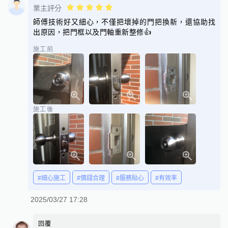
業主評分
師傅技術好又細心，不僅把壞掉的門把換新，還協助找
出原因，把門框以及門軸重新整修👍
施工前
施工後
#細心施工
#價錢合理
#服務貼心
#有效率
2025/03/27 17:28
回覆