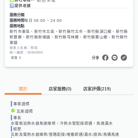
提供收據
服務分類
服務時間
每日 08:00 ~ 24:00
服務地點
新竹市東區、新竹市北區、新竹縣竹北市、新竹縣湖口鄉、新竹縣
新豐鄉、新竹縣新埔鎮、新竹縣芎林鄉、新竹縣寶山鄉、新竹縣竹
東鎮
營業人名稱：明琪
統一編號：39960890
0
瀏覽
分享
關於
店家服務
(
0
)
店家評價
(219)
專業證照
瓦斯證照
專長
水電衛浴熱水器馬達維修，冷熱水管配接疏通，馬達漏水
經歷
瓦斯及電熱水器維修/管路配接/堵塞疏通/漏水/廚具/馬桶馬達