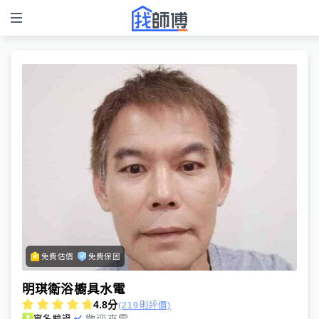
免費估價
免費保固
明琪衛浴櫥具水電
4.8
分
(219則評價)
歡迎來電
實名驗證