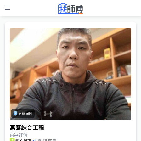
免費保固
萬騫綜合工程
尚無評價
歡迎來電
實名驗證