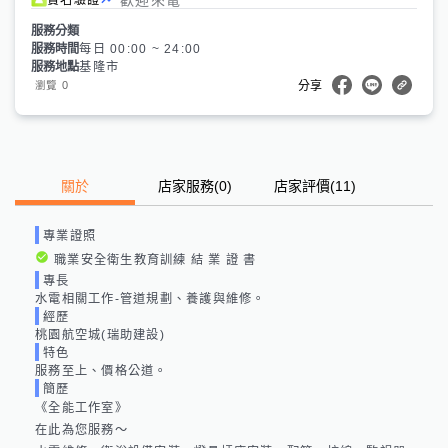
服務分類
服務時間
每日 00:00 ~ 24:00
服務地點
基隆市
0
瀏覽
分享
關於
店家服務
(
0
)
店家評價
(11)
專業證照
職業安全衛生教育訓練 結 業 證 書
專長
水電相關工作-管道規劃、養護與維修。
經歷
桃園航空城(瑞助建設)
特色
服務至上、價格公道。
簡歷
《全能工作室》

在此為您服務～
