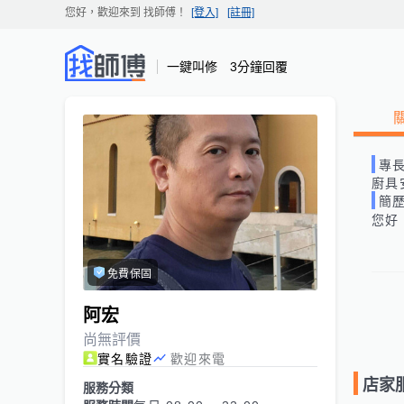
您好，歡迎來到
找師傅
！
[登入]
[註冊]
一鍵叫修 3分鐘回覆
專
廚具
簡
您好
免費保固
阿宏
尚無評價
實名驗證
歡迎來電
店家
服務分類