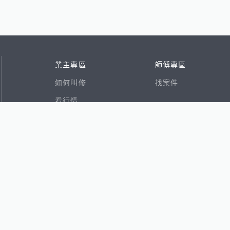
業主專區
師傅專區
如何叫修
找案件
看行情
好文章
在地專家
RSS索引
易網
香港8591寶物交易網
591租屋
591新建案
591售屋
591實價登錄