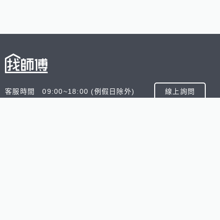
客服時間 09:00~18:00 (例假日除外)
線上詢問
客服信箱 service@945.com.tw
公司名稱 數字科技股份有限公司
追蹤我們
518熊班
518找好公司
小雞上工
台灣8591寶物交