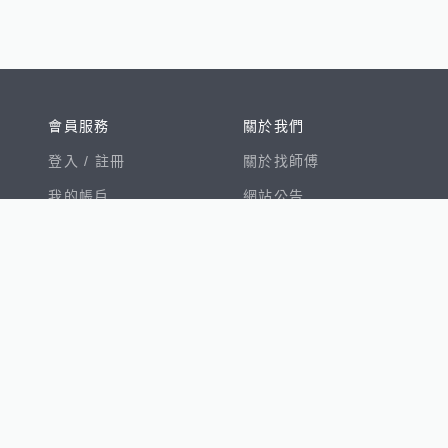
會員服務
關於我們
登入 /
註冊
關於找師傅
我的帳戶
網站公告
幫助中心
免責聲明
我有建議
服務條款
隱私權聲明
數字徵才
100室內設計
8891新車
8891購車菜單
8891中古車