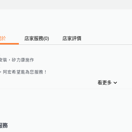
關於
店家服務
(
0
)
店家評價
長
安裝，矽力康施作
歷
，阿宏希望能為您服務！
看更多
服務