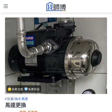
免費估價
免費保固
#加壓/抽水馬達
馬達更換